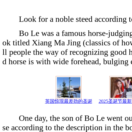
Look for a noble steed according to 
Bo Le was a famous horse-judging m
ok titled Xiang Ma Jing (classics of how
ll people the way of recognizing good h
d horse is with wide forehead, bulging
英国惊现最差劲的圣诞
2025圣诞节最
One day, the son of Bo Le went out 
se according to the description in the b