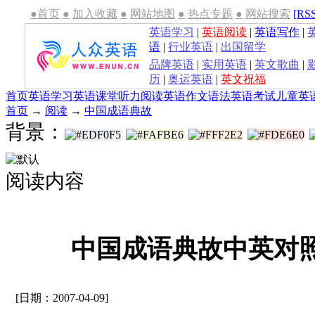
●首页
●
加入收藏
●
网站地图
●
热点专题
●
网站搜索
[RS
英语学习
|
英语阅读
|
英语写作
|
语
|
行业英语
|
出国留学
品牌英语
|
实用英语
|
英文歌曲
|
历
|
奥运英语
|
英文祝福
首页
英语学习
英语课堂
听力
阅读
英语作文
语法
英语考试
儿童英
首页
→
阅读
→
中国成语典故
背景：
阅读内容
中国成语典故中英对照
[日期：2007-04-09]