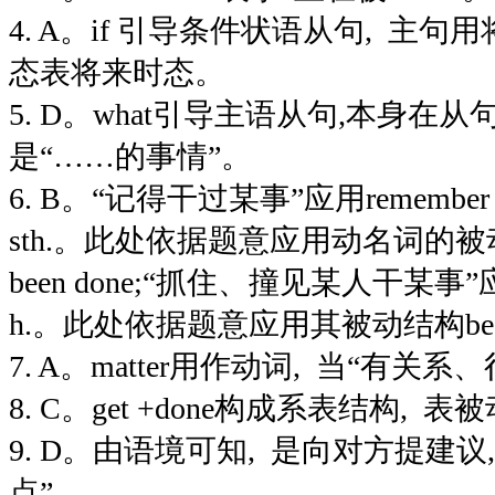
4. A。if 引导条件状语从句,
主句用
态表将来时态。
5. D。what引导主语从句,本身在从
是
“
……的事情
”
。
6. B。
“
记得干过某事
”
应用remember do
sth.。此处依据题意应用动名词的被动式bei
been done;
“
抓住、撞见某人干某事
”
应
h.。此处依据题意应用其被动结构be caugh
7. A。matter用作动词,
当
“
有关系、
8. C。get +done构成系表结构,
表被
9. D。由语境可知,
是向对方提建议,
点
”
。