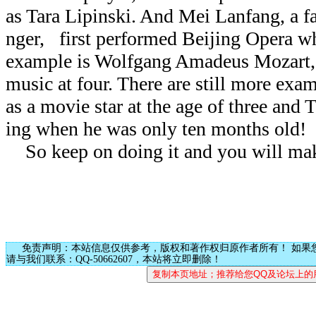
as Tara Lipinski. And Mei Lanfang, a 
nger,
first performed Beijing Opera w
example is Wolfgang Amadeus Mozart,
music at four. There are still more exa
as a movie star at the age of three and 
ing when he was only ten months old!
So keep on doing it and you will mak
免责声明：本站信息仅供参考，版权和著作权归原作者所有！ 如果
请与我们联系：QQ-50662607，本站将立即删除！