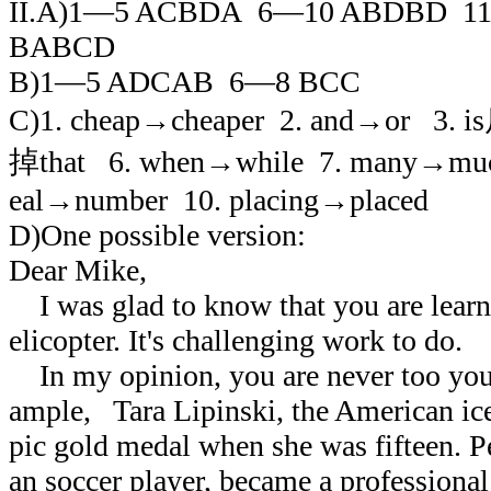
II.A)1
—
5 ACBDA
6
—
10 ABDBD
1
BABCD
B)1
—
5 ADCAB
6
—
8 BCC
C)1. cheap→cheaper
2. and→or
3. is
掉
that
6. when→while
7. many→mu
eal→number
10. placing→placed
D)One possible version:
Dear Mike,
I was glad to know that you are learn
elicopter. It's challenging work to do.
In my opinion, you are never too you
ample,
Tara Lipinski, the American ice
pic gold medal when she was fifteen. P
an soccer player, became a professional