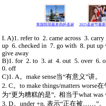
英国惊现最差劲的圣诞
2025圣诞节最
I.
A)1. refer to
2. came across
3. carry
up
6. checked in
7. go with
8. put up
give away
B)1. for
2. to
3. at
4. out
5. over
6. 
0. off
C)1. A
。
make sense
当
“
有意义
”
讲。
2. C
。
to make things/matters worse
在
为
“
更为糟糕的是
”
,
相当于
what was 
3. D
。
under +n.
表示
“
正在被
……
”
。