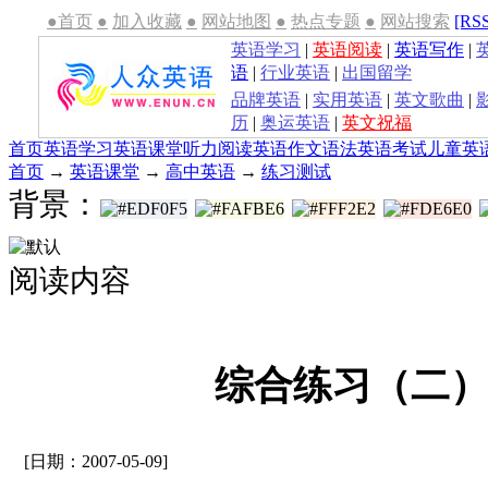
●首页
●
加入收藏
●
网站地图
●
热点专题
●
网站搜索
[RS
英语学习
|
英语阅读
|
英语写作
|
语
|
行业英语
|
出国留学
品牌英语
|
实用英语
|
英文歌曲
|
历
|
奥运英语
|
英文祝福
首页
英语学习
英语课堂
听力
阅读
英语作文
语法
英语考试
儿童英
首页
→
英语课堂
→
高中英语
→
练习测试
背景：
阅读内容
综合练习（二
[日期：2007-05-09]