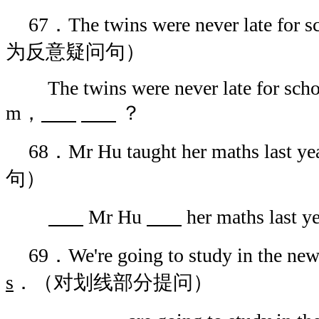
67．The twins were never late for
为反意疑问句）
The twins were never late for schoo
m，
？
68．Mr Hu taught her maths l
句）
Mr Hu
her maths last 
69．We're going to study in the ne
s
．（对划线部分提问）