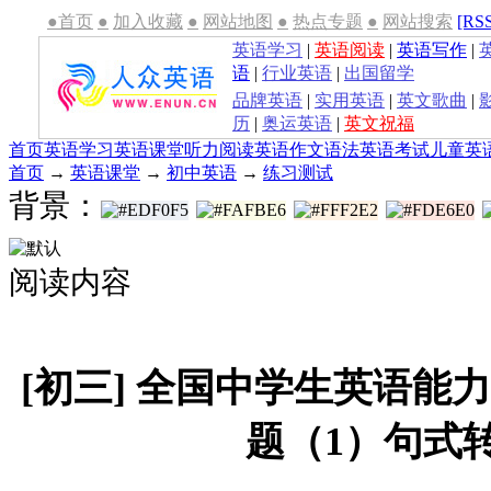
●首页
●
加入收藏
●
网站地图
●
热点专题
●
网站搜索
[RS
英语学习
|
英语阅读
|
英语写作
|
语
|
行业英语
|
出国留学
品牌英语
|
实用英语
|
英文歌曲
|
历
|
奥运英语
|
英文祝福
首页
英语学习
英语课堂
听力
阅读
英语作文
语法
英语考试
儿童英
首页
→
英语课堂
→
初中英语
→
练习测试
背景：
阅读内容
[初三] 全国中学生英语能
题（1）句式