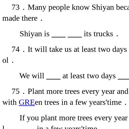
73．Many people know Shiyan becaus
made there．
Shiyan is
its trucks．
74．It will take us at least two days
ol．
We will
at least two days
75．Plant more trees every year and 
with
GRE
en trees in a few years'time
If you plant more trees every year
l
in a few years'time．