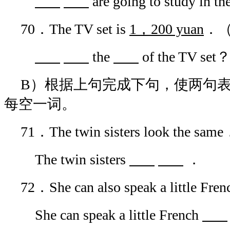
are going to study in t
70．The TV set is
1，200 yuan
．
the
of the TV set
B）根据上句完成下句，使两句
每空一词。
71．The twin sisters look the sam
The twin sisters
．
72．She can also speak a little Fre
She can speak a little French