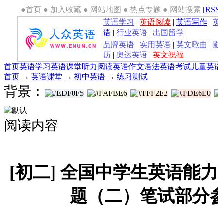
●首页
●
加入收藏
●
网站地图
●
热点专题
●
网站搜索
[RS
英语学习
|
英语阅读
|
英语写作
|
语
|
行业英语
|
出国留学
品牌英语
|
实用英语
|
英文歌曲
|
历
|
奥运英语
|
英文祝福
首页
英语学习
英语课堂
听力
阅读
英语作文
语法
英语考试
儿童英
首页
→
英语课堂
→
初中英语
→
练习测试
背景：
阅读内容
[初二] 全国中学生英语能
题（二）笔试部分