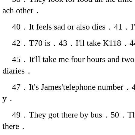
ach other．
40．It feels sad or also dies．41．I
42．T70 is．43．I'll take K118
45．It'll take me four hours and 
diaries．
47．It's James'telephone number．4
y．
49．They got there by bus．50．The
there．