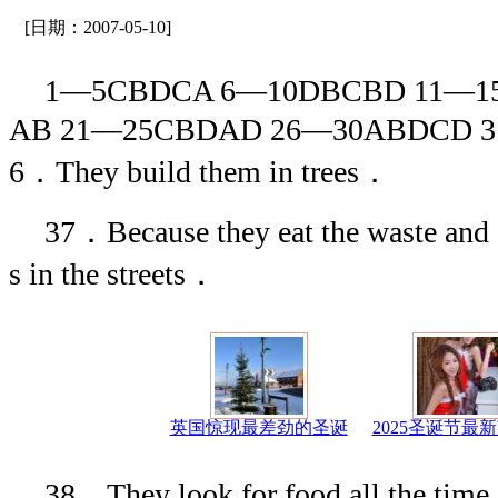
[日期：2007-05-10]
1—5CBDCA 6—10DBCBD 11—1
AB 21—25CBDAD 26—30ABDCD 3
6．They build them in trees．
37．Because they eat the waste and c
s in the streets．
英国惊现最差劲的圣诞
2025圣诞节最
38．They look for food all the tim