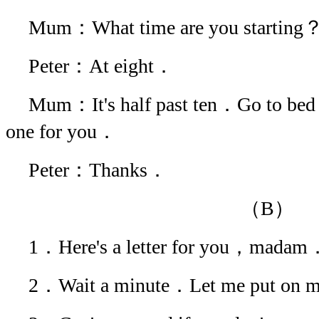
Mum：What time are you starting
Peter：At eight．
Mum：It's half past ten．Go to bed r
one for you．
Peter：Thanks．
（B）
1．Here's a letter for you，madam
2．Wait a minute．Let me put on m