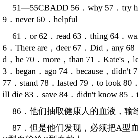
51—55CBADD 56．why 57．try har
9．never 60．helpful
61．or 62．read 63．thing 64．war
6．There are，deer 67．Did，any 6
d，he 70．more，than 71．Kate's，lef
3．began，ago 74．because，didn't
77．stand 78．lasted 79．to look 80
ill die 83．save 84．didn't know 85．
86．他们抽取健康人的血液，输
87．但是他们发现，必须把A型