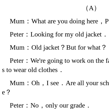
（A）
Mum：What are you doing here，P
Peter：Looking for my old jacket．
Mum：Old jacket？But for what？
Peter：We're going to work on the f
s to wear old clothes．
Mum：Oh，I see．Are all your schoo
e？
Peter：No，only our grade．