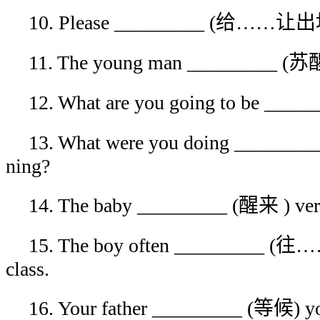
10. Please _________ (给……让出地
11. The young man _________ (苏醒) 
12. What are you going to be ___
13. What were you doing ________
ning?
14. The baby _________ (醒来 ) very
15. The boy often _________ (往
class.
16. Your father _________ (等候) you