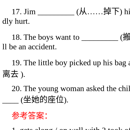
17. Jim _________ (从……掉下) his b
dly hurt.
18. The boys want to _________ (搬走
ll be an accident.
19. The little boy picked up his b
离去 ).
20. The young woman asked the chil
____ (坐她的座位).
参考答案：