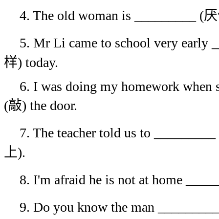
4. The old woman is _________ (厌
5. Mr Li came to school very ea
样) today.
6. I was doing my homework when
(敲) the door.
7. The teacher told us to ______
上).
8. I'm afraid he is not at home __
9. Do you know the man _______