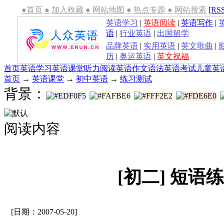
●首页
●
加入收藏
●
网站地图
●
热点专题
●
网站搜索
[RS
英语学习
|
英语阅读
|
英语写作
|
语
|
行业英语
|
出国留学
品牌英语
|
实用英语
|
英文歌曲
|
历
|
奥运英语
|
英文祝福
首页
英语学习
英语课堂
听力
阅读
英语作文
语法
英语考试
儿童英
首页
→
英语课堂
→
初中英语
→
练习测试
背景：
阅读内容
[初二] 短语
[日期：2007-05-20]