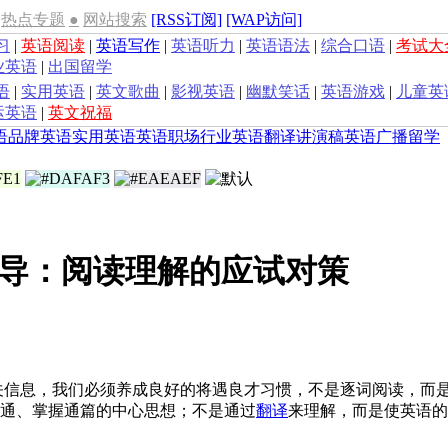
热点专题
●
网站搜索
[RSS订阅]
[WAP访问]
习
|
英语阅读
|
英语写作
|
英语听力
|
英语语法
|
综合口语
|
考试大
业英语
|
出国留学
语
|
实用英语
|
英文歌曲
|
影视英语
|
幽默笑话
|
英语游戏
|
儿童英
运英语
|
英文祝福
语
品牌英语
实用英语
英语职场
行业英语
翻译
讲演稿
英语广播
留学
导：阅读理解的应试对策
，我们必须养成良好的将遇良才习惯，不是逐词阅读，而是按意群（me
贯通、掌握通篇的中心思想；不是通过
翻译
来理解，而是使英语的
。