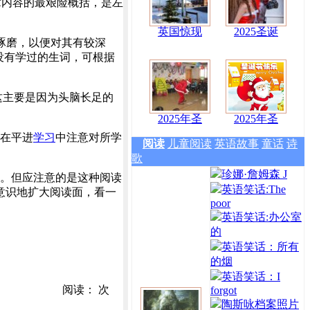
文章内容的最艰险概括，是左
英国惊现
2025圣诞
琢磨，以便对其有较深
没有学过的生词，可根据
这主要是因为头脑长足的
2025年圣
2025年圣
在平进
学习
中注意对所学
阅读
儿童阅读
英语故事
童话
诗
歌
珍娜·詹姆森 J
。但应注意的是这种阅读
英语笑话:The
意识地扩大阅读面，看一
poor
英语笑话:办公室
的
英语笑话：所有
的烟
英语笑话：I
阅读：
次
forgot
陶斯咏档案照片