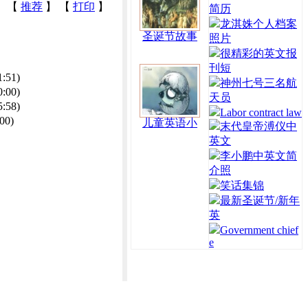
【
推荐
】 【
打印
】
简历
龙淇姝个人档案
圣诞节故事
照片
很精彩的英文报
刊短
1:51)
神州七号三名航
0:00)
天员
5:58)
Labor contract law
00)
儿童英语小
末代皇帝溥仪中
英文
李小鹏中英文简
介照
笑话集锦
最新圣诞节/新年
英
Government chief
e