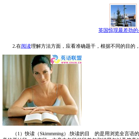
英国惊现最差劲的
2.在
阅读
理解方法方面，应看准确题干，根据不同的目的
（1）快读（Skimmming）.快读的目 的是用浏览全