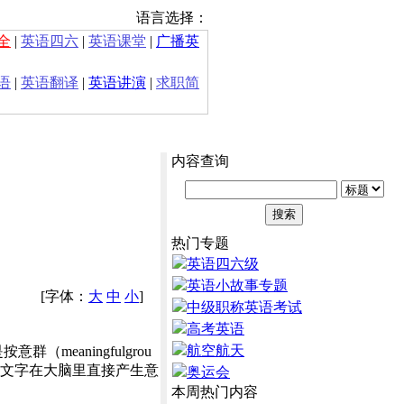
语言选择：
全
|
英语四六
|
英语课堂
|
广播英
语
|
英语翻译
|
英语讲演
|
求职简
内容查询
热门专题
英语四六级
英语小故事专题
[字体：
大
中
小
]
中级职称英语考试
高考英语
航空航天
aningfulgrou
文字在大脑里直接产生意
奥运会
本周热门内容