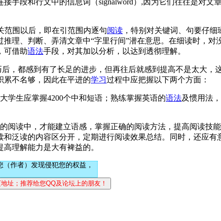
段和行文中的信息词（signalword）,因为它们往往是对
文章中的有关范围以后，即在引范围内逐句
阅读
，特别对关键词、句要仔细
过推理、判断、弄清文章中“字里行间”潜在意思。在细读时，对
，可借助
语法
手段，对其加以分析，以达到透彻理解。
巧后，都感到有了长足的进步，但再往后就感到提高不是太大，
积累不名够，因此在平进的
学习
过程中应把握以下两个方面：
学生应掌握4200个中和短语；熟练掌握英语的
语法
及惯用法，
的阅读中，才能建立语感，掌握正确的阅读方法，提高阅读技能
读和泛读的内容区分开，定期进行阅读效果总结。同时，还应有
提高理解能力是大有裨益的。
您（作者）发现侵犯您的权益，