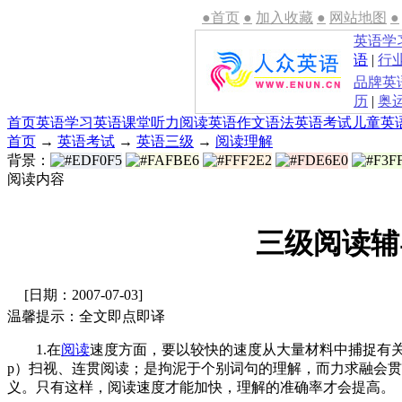
●首页
●
加入收藏
●
网站地图
●
英语学
语
|
行
品牌英
历
|
奥
首页
英语学习
英语课堂
听力
阅读
英语作文
语法
英语考试
儿童英
首页
→
英语考试
→
英语三级
→
阅读理解
背景：
阅读内容
三级阅读辅
[日期：2007-07-03]
温馨提示：全文即点即译
1.在
阅读
速度方面，要以较快的速度从大量材料中捕捉有关信息
p）扫视、连贯阅读；是拘泥于个别词句的理解，而力求融会
义。只有这样，阅读速度才能加快，理解的准确率才会提高