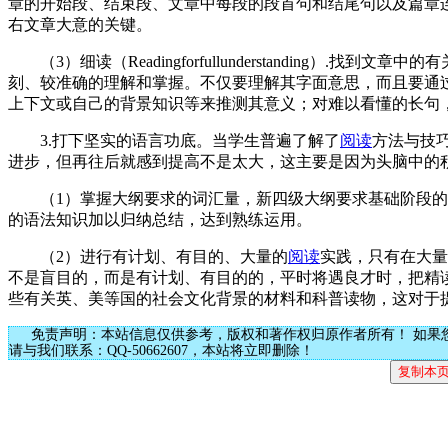
章的开始段、结束段、文章中每段的段首句和结尾句以及篇章连接手
右文章大意的关键。
（3）细读（Readingforfullunderstanding）.找到
刻、较准确的理解和掌握。不仅要理解其字面意思，而且要通
上下文或自己的背景知识等来推测其意义；对难以看懂的长句
3.打下坚实的语言功底。当学生普遍了解了
阅读
方法与技
进步，但再往后就感到提高不是太大，这主要是因为头脑中的
（1）掌握大纲要求的词汇量，新四级大纲要求基础阶段的大
的语法知识加以归纳总结，达到熟练运用。
（2）进行有计划、有目的、大量的
阅读
实践，只有在大量
不是盲目的，而是有计划、有目的的，平时将遇良才时，把精
些有关英、美等国的社会文化背景的材料和科普读物，这对于
免责声明：本站信息仅供参考，版权和著作权归原作者所有！ 如果
请与我们联系：QQ-50662607，本站将立即删除！