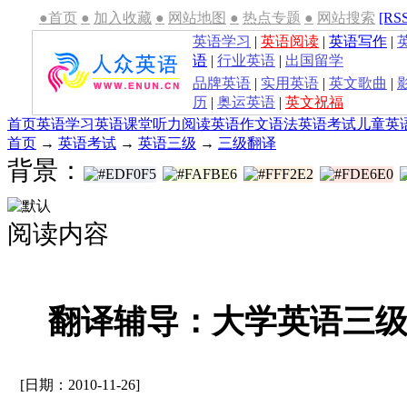
●首页
●
加入收藏
●
网站地图
●
热点专题
●
网站搜索
[RS
英语学习
|
英语阅读
|
英语写作
|
语
|
行业英语
|
出国留学
品牌英语
|
实用英语
|
英文歌曲
|
历
|
奥运英语
|
英文祝福
首页
英语学习
英语课堂
听力
阅读
英语作文
语法
英语考试
儿童英
首页
→
英语考试
→
英语三级
→
三级翻译
背景：
阅读内容
翻译辅导：大学英语三
[日期：2010-11-26]