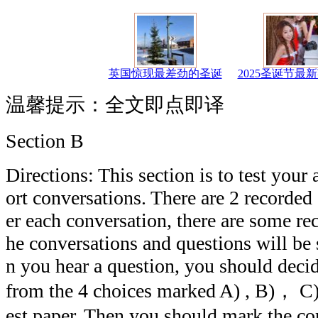
英国惊现最差劲的圣诞
2025圣诞节最
温馨提示：全文即点即译
Section B
Directions: This section is to test your 
ort conversations. There are 2 recorded 
er each conversation, there are some re
he conversations and questions will b
n you hear a question, you should decid
from the 4 choices marked A) , B)， C)
est paper. Then you should mark the cor