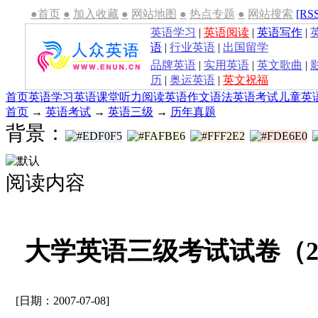
●首页
●
加入收藏
●
网站地图
●
热点专题
●
网站搜索
[RS
英语学习
|
英语阅读
|
英语写作
|
语
|
行业英语
|
出国留学
品牌英语
|
实用英语
|
英文歌曲
|
历
|
奥运英语
|
英文祝福
首页
英语学习
英语课堂
听力
阅读
英语作文
语法
英语考试
儿童英
首页
→
英语考试
→
英语三级
→
历年真题
背景：
阅读内容
大学英语三级考试试卷（200
[日期：2007-07-08]