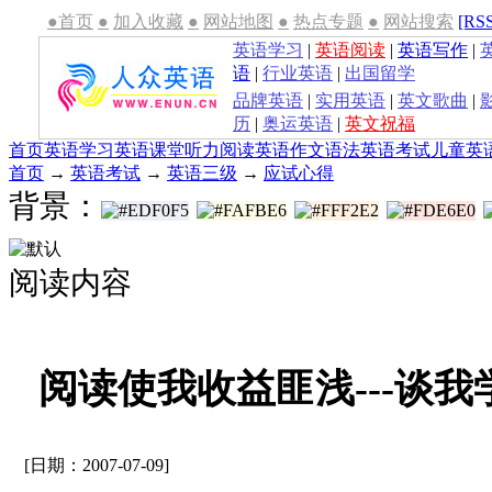
●首页
●
加入收藏
●
网站地图
●
热点专题
●
网站搜索
[RS
英语学习
|
英语阅读
|
英语写作
|
语
|
行业英语
|
出国留学
品牌英语
|
实用英语
|
英文歌曲
|
历
|
奥运英语
|
英文祝福
首页
英语学习
英语课堂
听力
阅读
英语作文
语法
英语考试
儿童英
首页
→
英语考试
→
英语三级
→
应试心得
背景：
阅读内容
阅读使我收益匪浅---谈
[日期：2007-07-09]