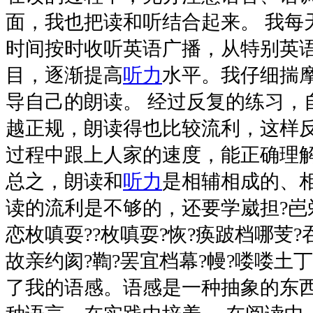
面，我也把读和听结合起来。 我每
时间按时收听英语广播，从特别英
目，逐渐提高
听力
水平。我仔细揣
导自己的朗读。 经过反复的练习，
越正规，朗读得也比较流利，这样
过程中跟上人家的速度，能正确理
总之，朗读和
听力
是相辅相成的、
读的流利是不够的，还要学崴担?岜
恋枚嗔耍??枚嗔耍?恢?痪跛档哪芰?
故亲约阂?鞫?罢宜档幕?幔?喽喽土
了我的语感。语感是一种抽象的东