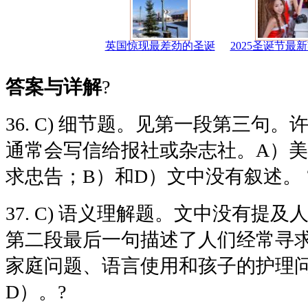
英国惊现最差劲的圣诞
2025圣诞节最
答案与详解
?
36. C)
细节题。见第一段第三句。
通常会写信给报社或杂志社。
A
）美
求忠告；
B
）和
D
）文中没有叙述。 
37. C)
语义理解题。文中没有提及
第二段最后一句描述了人们经常寻
家庭问题、语言使用和孩子的护理
D
）。?