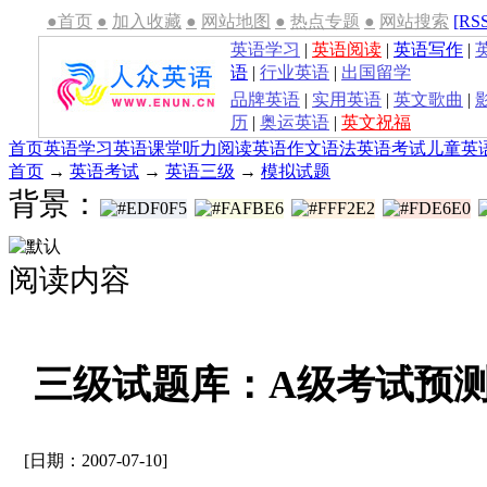
●首页
●
加入收藏
●
网站地图
●
热点专题
●
网站搜索
[RS
英语学习
|
英语阅读
|
英语写作
|
语
|
行业英语
|
出国留学
品牌英语
|
实用英语
|
英文歌曲
|
历
|
奥运英语
|
英文祝福
首页
英语学习
英语课堂
听力
阅读
英语作文
语法
英语考试
儿童英
首页
→
英语考试
→
英语三级
→
模拟试题
背景：
阅读内容
三级试题库：A级考试预测
[日期：2007-07-10]