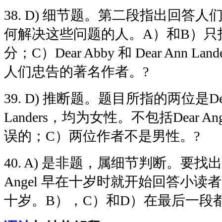
38. D)
细节题。第二段指出回答人
何解决这些问题的人。
A
）和
B
）只
分；
C
）
Dear Abby
和
Dear Ann Land
人们忠告的著名作者。?
39. D)
推断题。题目所指的两位是
D
Landers
，均为女性。不包括
Dear An
误的；
C
）两位作者不是男性。?
40. A)
是非题，属细节判断。要找出
Angel
早在十岁时就开始回答小读者
十岁。
B
），
C
）和
D
）在最后一段