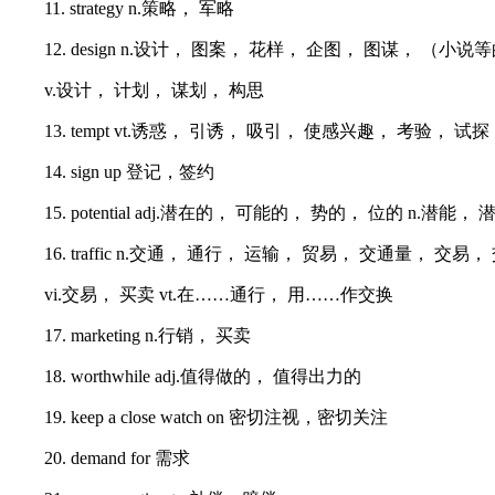
11. strategy n.策略， 军略
12. design n.设计， 图案， 花样， 企图， 图谋， （小
v.设计， 计划， 谋划， 构思
13. tempt vt.诱惑， 引诱， 吸引， 使感兴趣， 考验， 试探
14. sign up 登记，签约
15. potential adj.潜在的， 可能的， 势的， 位的 n.潜能，
16. traffic n.交通， 通行， 运输， 贸易， 交通量， 交易
vi.交易， 买卖 vt.在……通行， 用……作交换
17. marketing n.行销， 买卖
18. worthwhile adj.值得做的， 值得出力的
19. keep a close watch on 密切注视，密切关注
20. demand for 需求