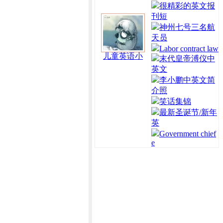
很精彩的英文报
刊短
神州七号三名航
天员
Labor contract law
儿童英语小
末代皇帝溥仪中
英文
李小鹏中英文简
介照
笑话集锦
最新圣诞节/新年
英
Government chief
e