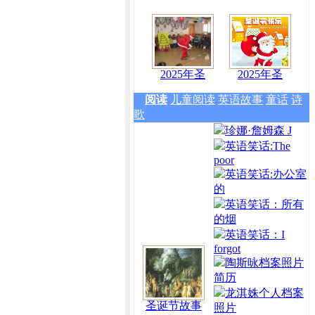
2025年圣
2025年圣
阅读
儿童阅读
英语故事
童话
诗
歌
珍娜·詹姆森 J
英语笑话:The
poor
英语笑话:办公室
的
英语笑话：所有
的烟
英语笑话：I
forgot
陶斯咏档案照片
简历
龙淇姝个人档案
圣诞节故事
照片