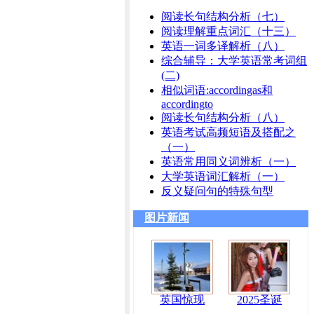
阅读长句结构分析（七）
阅读理解重点词汇（十三）
英语一词多译解析（八）
综合辅导：大学英语常考词组
(二)
相似词语:accordingas和
accordingto
阅读长句结构分析（八）
英语考试高频短语及搭配之
（一）
英语常用同义词辨析（一）
大学英语词汇解析（一）
反义疑问句的特殊句型
图片新闻
英国惊现
2025圣诞