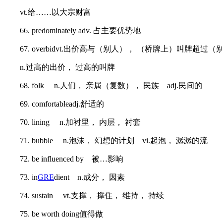
vt.给……以大宗财富
66. predominately adv. 占主要优势地
67. overbidvt.出价高与（别人）， （桥牌上）叫牌超过（
n.过高的出价， 过高的叫牌
68. folk n.人们， 亲属（复数）， 民族 adj.民间的
69. comfortableadj.舒适的
70. lining n.加衬里， 内层， 衬套
71. bubble n.泡沫， 幻想的计划 vi.起泡， 潺潺的流
72. be influenced by 被…影响
73. in
GRE
dient n.成分， 因素
74. sustain vt.支撑， 撑住， 维持， 持续
75. be worth doing值得做