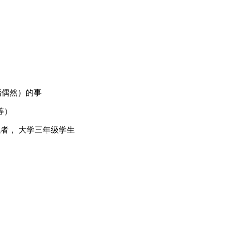
尤指偶然）的事
物等）
较低者， 大学三年级学生