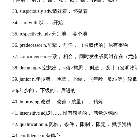
33. suspiciously adv.猜疑着， 怀疑着
34. start with 以……开始
35. respectively adv.分别地， 各个地
36. predecessor n.前辈， 前任， （被取代的）原有事物
37. coincidence n.一致， 相合， 同时发生或同时存在（
38. dream up v.空想出， <俗>构思， 创造， 设计（发明
39. junior n.年少者， 晚辈， 下级， （年龄、职位等）
adj.年少的， 下级的， 后进的
40. improving 改进， 改善（质量） ， 精炼
41. insensitive adj.对……没有感觉的， 感觉迟钝的
42. qualification n.资格， 条件， 限制， 限定， 赋予资格
43. confidence n.有信心