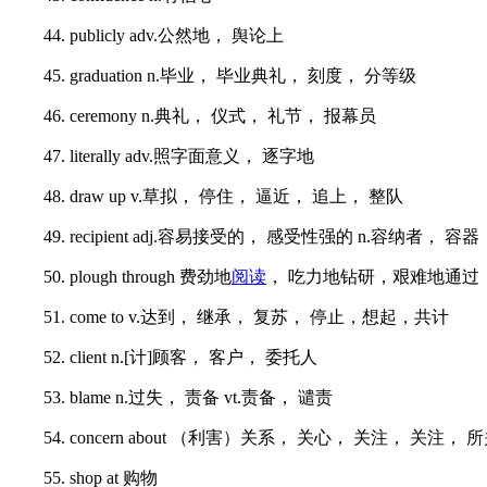
44. publicly adv.公然地， 舆论上
45. graduation n.毕业， 毕业典礼， 刻度， 分等级
46. ceremony n.典礼， 仪式， 礼节， 报幕员
47. literally adv.照字面意义， 逐字地
48. draw up v.草拟， 停住， 逼近， 追上， 整队
49. recipient adj.容易接受的， 感受性强的 n.容纳者， 容器
50. plough through 费劲地
阅读
， 吃力地钻研，艰难地通过
51. come to v.达到， 继承， 复苏， 停止，想起，共计
52. client n.[计]顾客， 客户， 委托人
53. blame n.过失， 责备 vt.责备， 谴责
54. concern about （利害）关系， 关心， 关注， 关注，
55. shop at 购物