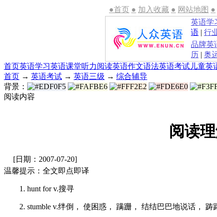
●首页
●
加入收藏
●
网站地图
●
英语学
语
|
行
品牌英
历
|
奥
首页
英语学习
英语课堂
听力
阅读
英语作文
语法
英语考试
儿童英
首页
→
英语考试
→
英语三级
→
综合辅导
背景：
阅读内容
阅读理
[日期：2007-07-20]
温馨提示：全文即点即译
1. hunt for v.搜寻
2. stumble v.绊倒， 使困惑， 蹒跚， 结结巴巴地说话， 踌