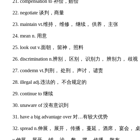
21. compensation to 补偿，赔偿
22. negotiate 谈判，商量
23. maintain vt.维持， 维修， 继续， 供养， 主张
24. mean n. 用意
25. look out v.面朝， 留神， 照料
26. discrimination n.辨别， 区别， 识别力， 辨别力， 歧视
27. condemn vt.判刑， 处刑， 声讨， 谴责
28. illegal adj.违法的， 不合规定的
29. continue to 继续
30. unaware of 没有意识到
31. have a big advantage over 对…有较大优势
32. spread n.伸展， 展开， 传播， 蔓延， 酒席， 宴会， 
v.伸展， 展开， 铺， 涂， 敷， 摆， 传播， 散布