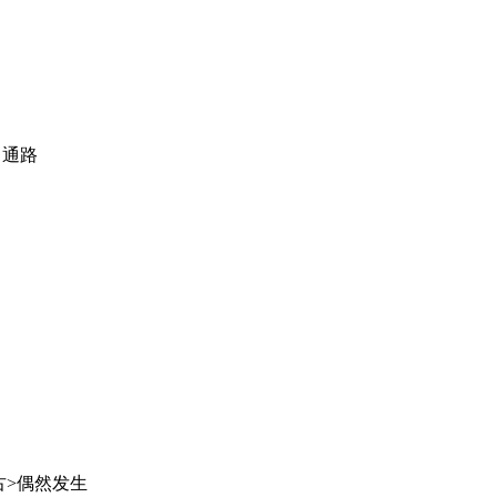
 通路
<古>偶然发生