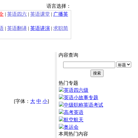
语言选择：
全
|
英语四六
|
英语课堂
|
广播英
语
|
英语翻译
|
英语讲演
|
求职简
内容查询
热门专题
英语四六级
英语小故事专题
[字体：
大
中
小
]
中级职称英语考试
高考英语
航空航天
奥运会
本周热门内容