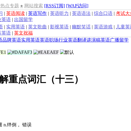
热点专题
●
网站搜索
[RSS订阅]
[WAP访问]
习
|
英语阅读
|
英语写作
|
英语听力
|
英语语法
|
综合口语
|
考试大
业英语
|
出国留学
语
|
实用英语
|
英文歌曲
|
影视英语
|
幽默笑话
|
英语游戏
|
儿童英
运英语
|
英文祝福
语
品牌英语
实用英语
英语职场
行业英语
翻译
讲演稿
英语广播
留学
解重点词汇（十三）
躇 n.绊倒， 错误