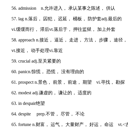
56. admission n.允许进入， 承认某事之陈述， 供认
57. lag n.落后， 囚犯， 迟延， 桶板， 防护套adj.最后的
vi.缓缓而行， 滞后vt.落后于， 押往监狱， 加上外套
58. approach n.接近， 逼近， 走进， 方法， 步骤， 途径，
vt.接近， 动手处理vi.靠近
59. crucial adj.至关紧要的
60. panicn.惊慌， 恐慌， 没有理由的
61. prospect n.景色， 前景， 前途， 期望 vi.寻找， 勘探
62. modest adj.谦虚的， 谦让的， 适度的
63. in despair绝望
64. despite prep.不管， 尽管， 不论
65. fortune n.财富， 运气， 大量财产， 好运， 命运 vt.