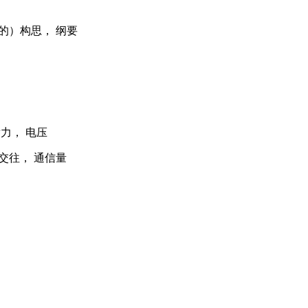
说等的）构思， 纲要
 潜力， 电压
， 交往， 通信量