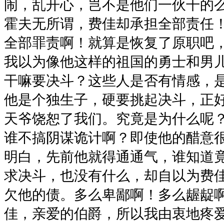
闹，乱开心，岂不是他们一伙干的
霍夫无所谓，费佳却承担全部责任
全部罪责啊！就算是恢复了原职吧
我以为像他这样的祖国的勇士和男
干嘛要决斗？这些人是否有情感，
他是个独生子，硬要挑起决斗，正
天爷饶恕了我们。究竟是为什么呢
谁不搞阴谋诡计啊？即使他的醋意
明白，先前他就得通通气，谁知道
求决斗，也没有什么，却自以为费
欠他的债。多么卑鄙啊！多么龌龊
佳，亲爱的伯爵，所以我由衷地疼