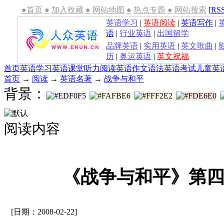
●首页
●
加入收藏
●
网站地图
●
热点专题
●
网站搜索
[RS
英语学习
|
英语阅读
|
英语写作
|
语
|
行业英语
|
出国留学
品牌英语
|
实用英语
|
英文歌曲
|
历
|
奥运英语
|
英文祝福
首页
英语学习
英语课堂
听力
阅读
英语作文
语法
英语考试
儿童英
首页
→
阅读
→
英语名著
→
战争与和平
背景：
阅读内容
《战争与和平》第
[日期：2008-02-22]