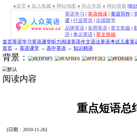
●首页
●
加入收藏
●
网站地图
●
热点专题
●
网站搜索
[RS
英语学习
|
英语阅读
|
英语写作
|
语
|
行业英语
|
出国留学
品牌英语
|
实用英语
|
英文歌曲
|
历
|
奥运英语
|
英文祝福
首页
英语学习
英语课堂
听力
阅读
英语作文
语法
英语考试
儿童英
首页
→
英语课堂
→
高中英语
→
知识精讲
背景：
阅读内容
重点短语总
[日期：2010-11-26]