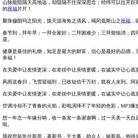
山脉能阻隔天高地远，却阻隔不住深深思念；经纬可以拉开距
的
祝福
片片！
聚珠穆朗玛之阳光，拢天涯海角之清风，竭冈底斯山之
祝福
，
春节到，拜年早：一拜全家好；二拜困难少；三拜烦恼消；四
遥。
健康是最佳的礼物，知足是最大的财富，信心是最好的品德，
幸福！
在关爱中让友情更深，在牵挂中让亲情更暖，在诚实中让心底
风雨送春归，飞雪迎福到，已收短信千万封，犹有人未到。阿
在关爱中让友情更深，在牵挂中让亲情更暖，在诚实中让心底
空调冷却不了青春的火焰，彩电演绎不了年轻的色彩，MP3播
想一年念一年缘分呐，收一条发一条谢谢啊，过一天美一天自足
啦。
我祝您鼠年住新房，著新书，主大事，助众人，铸新风，抱得