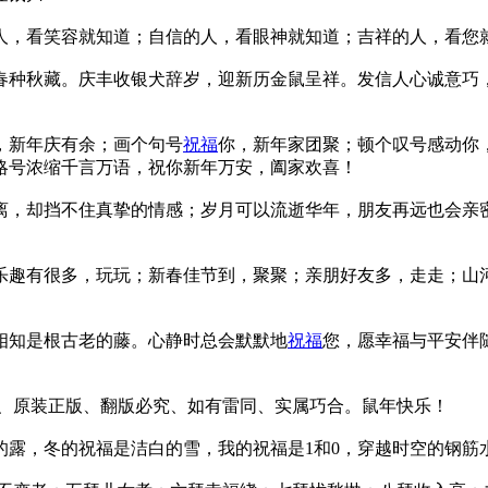
人，看笑容就知道；自信的人，看眼神就知道；吉祥的人，看您
春种秋藏。庆丰收银犬辞岁，迎新历金鼠呈祥。发信人心诚意巧
，新年庆有余；画个句号
祝福
你，新年家团聚；顿个叹号感动你
略号浓缩千言万语，祝你新年万安，阖家欢喜！
离，却挡不住真挚的情感；岁月可以流逝华年，朋友再远也会亲
乐趣有很多，玩玩；新春佳节到，聚聚；亲朋好友多，走走；山
相知是根古老的藤。心静时总会默默地
祝福
您，愿幸福与平安伴
浓、原装正版、翻版必究、如有雷同、实属巧合。鼠年快乐！
的露，冬的祝福是洁白的雪，我的祝福是1和0，穿越时空的钢筋