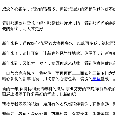
想念的心很浓，想说的话很多。但最想知道的还是你过的好不
看到那飘落的雪花了吗？那是我的片片真情；看到那呼呼的寒
去的烦恼，明天才更好！
新年来临，送你好心情:甭管大海再多水，蜘蛛再多腿，辣椒再
新年来了，请打开窗，让新春的风静静地吹进你屋子，让新春
新年来到，又长大一岁了，祝愿你越来越壮，看到你身体健康是
一口气念完有惊喜：我祝你一而再再而三三而四的五福临门六
精心备制的新年礼物！用绚彩的心情包裹，缤纷的
祝福
盛载，
新的一年,你将得到爱情养料的滋润,事业芬芳的熏陶,家庭温暖的
画屏上增添了许多美好的怀念，似锦如织！
请接受我深深的祝愿，愿所有的欢乐都陪伴着你，直到永远，
新年好，祝你：身体健康，万事如意，合家欢乐，生活美满，