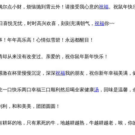
偶尔点小财，烦恼抛到霄云外！请接受我心意的
祝福
。祝鼠年快
日喜悦无忧，时时高兴欢喜，刻刻充满朝气，
祝福
你~~
事！年年高乐高！心情似雪碧！永远都醒目！
情却从来没有改变过。亲爱的，祝你鼠年新年快乐！
感激在杯里慢慢沉淀，深深
祝福
我的朋友，祝你新年幸福美满，
吃一口快乐两口幸福三口顺利然后喝全家健康
汤
，回味是温馨，
利利，和和美美，团团圆圆！
有耕坏的地，只有累死的牛，地越耕越熟，牛越耕越老，唉，你