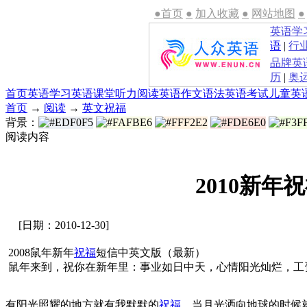
●首页
●
加入收藏
●
网站地图
●
英语学
语
|
行
品牌英
历
|
奥
首页
英语学习
英语课堂
听力
阅读
英语作文
语法
英语考试
儿童英
首页
→
阅读
→
英文祝福
背景：
阅读内容
2010新
[日期：2010-12-30]
2008鼠年新年
祝福
短信中英文版（最新）
鼠年来到，祝你在新年里：事业如日中天，心情阳光灿烂，工
有阳光照耀的地方就有我默默的
祝福
，当月光洒向地球的时候