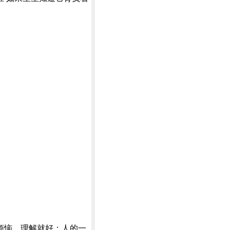
。
烦恼，理解就好；人的一