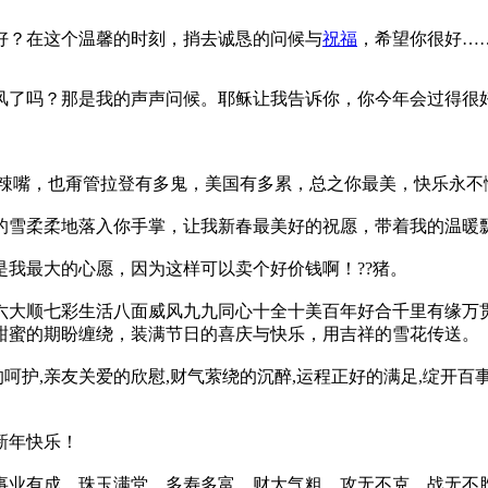
好？在这个温馨的时刻，捎去诚恳的问候与
祝福
，希望你很好…
风了吗？那是我的声声问候。耶稣让我告诉你，你今年会过得很
辣嘴，也甭管拉登有多鬼，美国有多累，总之你最美，快乐永不
的雪柔柔地落入你手掌，让我新春最美好的祝愿，带着我的温暖
我最大的心愿，因为这样可以卖个好价钱啊！??猪。
六大顺七彩生活八面威风九九同心十全十美百年好合千里有缘万贯
甜蜜的期盼缠绕，装满节日的喜庆与快乐，用吉祥的雪花传送。
呵护,亲友关爱的欣慰,财气萦绕的沉醉,运程正好的满足,绽开百事
新年快乐！
事业有成，珠玉满堂，多寿多富，财大气粗，攻无不克，战无不胜