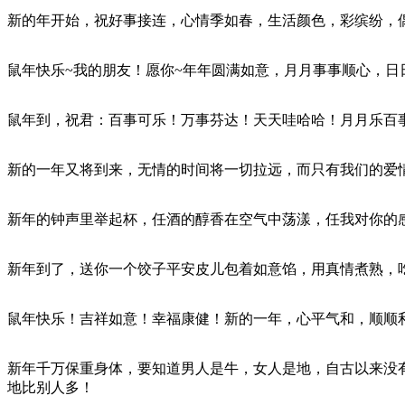
新的年开始，祝好事接连，心情季如春，生活颜色，彩缤纷，
鼠年快乐~我的朋友！愿你~年年圆满如意，月月事事顺心，日
鼠年到，祝君：百事可乐！万事芬达！天天哇哈哈！月月乐百
新的一年又将到来，无情的时间将一切拉远，而只有我们的爱
新年的钟声里举起杯，任酒的醇香在空气中荡漾，任我对你的
新年到了，送你一个饺子平安皮儿包着如意馅，用真情煮熟，
鼠年快乐！吉祥如意！幸福康健！新的一年，心平气和，顺顺
新年千万保重身体，要知道男人是牛，女人是地，自古以来没
地比别人多！