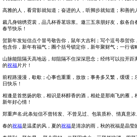
高雅的人，看背影就知道；奋进的人，听脚步就知道；和善的
裁几身锦绣霓裳，品几杯香茗琼浆。邀三五亲朋好友，叙各自
春节快乐！
贺新年发短信点个冒号敬告你，鼠年大吉利；写个逗号恭贺你
包含你，新年有福气；圈个括号锁定你，新年聚财气；一行省
山脉能阻隔天高地远，却阻隔不住深深思念；经纬可以拉开距
的
祝福
片片！
前程路漫漫，歇歇；心事也重重，放放；事务多又繁，缓缓；
日快乐！
相逢是首悠扬的歌，相识是杯醇香的酒，相处是那南飞的雁，
新年好心情！
郑重声名:此条短信不曾转发、不曾见过、包装质朴、情真意
春的
祝福
是温柔的风，夏的
祝福
是清凉的雨，秋的祝福是晶莹