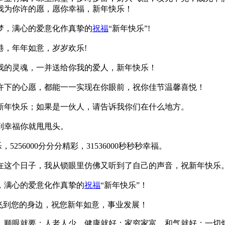
我为你许的愿，愿你幸福，新年快乐！
梦，满心的爱意化作真挚的
祝福
“新年快乐”!
港，年年如意，岁岁欢乐!
我的灵魂，一并送给你我的爱人，新年快乐！
许下的心愿，都能一一实现在你眼前，祝你佳节温馨喜悦！
新年快乐；如果是一伙人，请告诉我你们在什么地方。
到幸福你就甩甩头。
256000分分分精彩，31536000秒秒秒幸福。
在这个日子，我从锁眼里仿佛又听到了自己的声音，祝新年快乐
，满心的爱意化作真挚的
祝福
“新年快乐”！
飞到您的身边，祝您新年如意，事业发展！
，顺眼就要；人老人少，健康就好；家穷家富，和气就好；一切