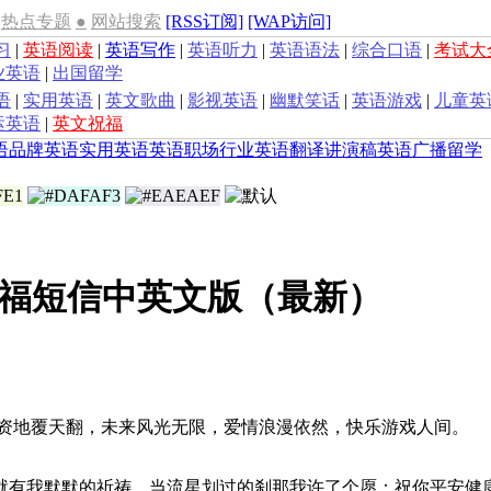
热点专题
●
网站搜索
[RSS订阅]
[WAP访问]
习
|
英语阅读
|
英语写作
|
英语听力
|
英语语法
|
综合口语
|
考试大
业英语
|
出国留学
语
|
实用英语
|
英文歌曲
|
影视英语
|
幽默笑话
|
英语游戏
|
儿童英
运英语
|
英文祝福
语
品牌英语
实用英语
英语职场
行业英语
翻译
讲演稿
英语广播
留学
年祝福短信中英文版（最新）
资地覆天翻，未来风光无限，爱情浪漫依然，快乐游戏人间。
就有我默默的祈祷，当流星划过的刹那我许了个愿：祝你平安健