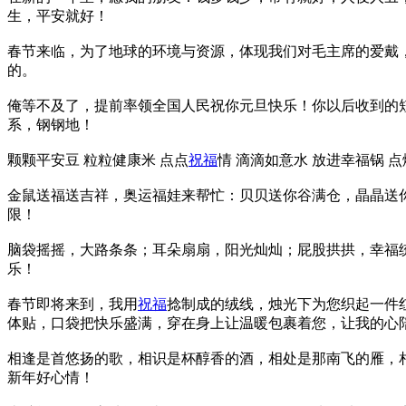
生，平安就好！
春节来临，为了地球的环境与资源，体现我们对毛主席的爱戴
的。
俺等不及了，提前率领全国人民祝你元旦快乐！你以后收到的
系，钢钢地！
颗颗平安豆 粒粒健康米 点点
祝福
情 滴滴如意水 放进幸福锅 
金鼠送福送吉祥，奥运福娃来帮忙：贝贝送你谷满仓，晶晶送
限！
脑袋摇摇，大路条条；耳朵扇扇，阳光灿灿；屁股拱拱，幸福
乐！
春节即将来到，我用
祝福
捻制成的绒线，烛光下为您织起一件
体贴，口袋把快乐盛满，穿在身上让温暖包裹着您，让我的心
相逢是首悠扬的歌，相识是杯醇香的酒，相处是那南飞的雁，
新年好心情！