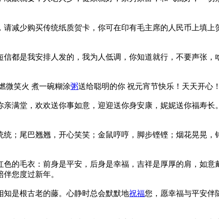
，请减少购买传统纸质贺卡，你可在印有毛主席的人民币上填上
短信都是我安排人发的，我为人低调，你知道就行，不要声张，
点燃微笑火 煮一碗糊涂
粥
送给聪明的你 祝元宵节快乐！天天开心
你亲满堂，欢欢送你事如意，迎迎送你身安康，妮妮送你福寿长
统统；尾巴翘翘，开心笑笑；金鼠哼哼，脚步铿铿；烟花晃晃，
红色的毛衣：前身是平安，后身是幸福，吉祥是厚厚的肩，如意
陪伴您度过新年。
相知是根古老的藤。心静时总会默默地
祝福
您，愿幸福与平安伴