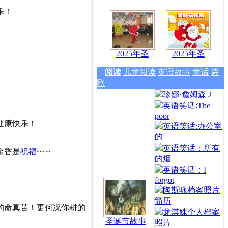
乐！
2025年圣
2025年圣
阅读
儿童阅读
英语故事
童话
诗
歌
珍娜·詹姆森 J
英语笑话:The
poor
健康快乐！
英语笑话:办公室
的
英语笑话：所有
余香是
祝福
~~~
的烟
英语笑话：I
forgot
陶斯咏档案照片
简历
的命真苦！更何况你耕的
龙淇姝个人档案
圣诞节故事
照片