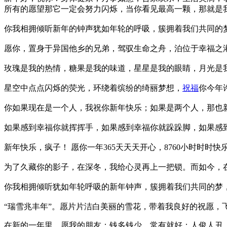
所有的愿望那它一定会努力闪烁，当你看见最高一颗，那就是
你我相拥倾听新年的钟声犹如年轮的呼吸，簇拥着我们共同的
愿你，置身于异国他乡的兄弟，驾驭生命之舟，泊位于幸福之
玫瑰是我的热情，糖果是我的味道，星星是我的眼睛，月光是
星空中点点闪烁的荧光，环绕着缤纷的绮丽梦想，
祝福
你今年
你如果现在是一个人，我祝你新年快乐；如果是两个人，那也
如果感到幸福你就挥挥手，如果感到幸福你就跺跺脚，如果感
新年快乐，疯子！ 愿你一年365天天天开心，8760小时时时快乐，5
为了久藏你的影子，在深冬，我给心灵再上一把锁。而如今，
你我相拥倾听犹如年轮呼吸的新年钟声，簇拥着我们共同的梦
“瑞雪兆丰年”。愿片片洁白美丽的雪花，带着我良好的祝愿，
在新的一年里，愿我的朋友：钱多钱少，常有就好；人俊人丑