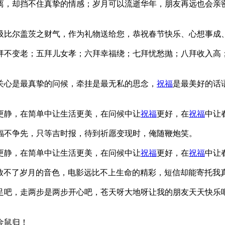
离，却挡不住真挚的情感；岁月可以流逝华年，朋友再远也会亲
吸比尔盖茨之财气，作为礼物送给您，恭祝春节快乐、心想事成
拜不变老；五拜儿女孝；六拜幸福绕；七拜忧愁抛；八拜收入高
关心是最真挚的问候，牵挂是最无私的思念，
祝福
是最美好的话
更静，在简单中让生活更美，在问候中让
祝福
更好，在
祝福
中让
福不争先，只等吉时报，待到祈愿变现时，俺随鞭炮笑。
更静，在简单中让生活更美，在问候中让
祝福
更好，在
祝福
中让
放不了岁月的音色，电影远比不上生命的精彩，短信却能寄托我
吧，走两步是两步开心吧，苍天呀大地呀让我的朋友天天快乐吧，
金鼠归！