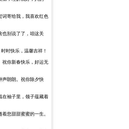
贺词寄给我，我喜欢红色
啥也别说了了，咱这关
！时时快乐，温馨吉祥！
。祝你新春快乐，好运无
钟声朗朗。祝你除夕快
戴在袖子里，领子蕴藏着
随着您甜甜蜜蜜的一生。