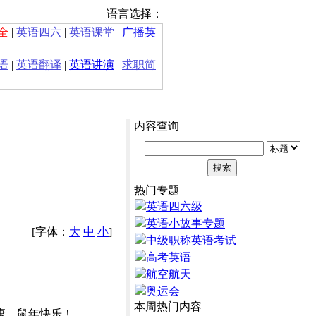
语言选择：
全
|
英语四六
|
英语课堂
|
广播英
语
|
英语翻译
|
英语讲演
|
求职简
内容查询
热门专题
英语四六级
英语小故事专题
[字体：
大
中
小
]
中级职称英语考试
高考英语
航空航天
奥运会
本周热门内容
康，鼠年快乐！