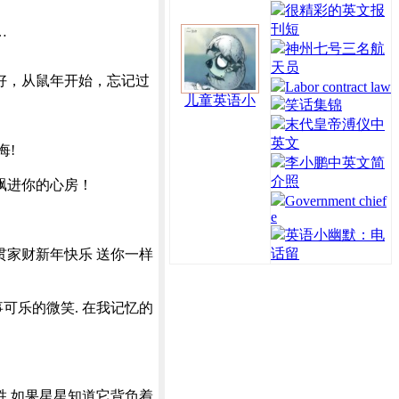
很精彩的英文报
刊短
…
神州七号三名航
天员
好，从鼠年开始，忘记过
Labor contract law
儿童英语小
笑话集锦
末代皇帝溥仪中
英文
悔!
李小鹏中英文简
介照
飘进你的心房！
Government chief
e
英语小幽默：电
话留
家财新年快乐 送你一样
可乐的微笑. 在我记忆的
 如果星星知道它背负着