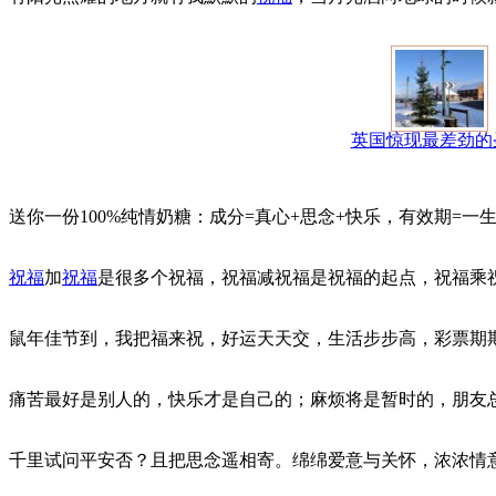
英国惊现最差劲的
送你一份100%纯情奶糖：成分=真心+思念+快乐，有效期=
祝福
加
祝福
是很多个祝福，祝福减祝福是祝福的起点，祝福乘
鼠年佳节到，我把福来祝，好运天天交，生活步步高，彩票期
痛苦最好是别人的，快乐才是自己的；麻烦将是暂时的，朋友
千里试问平安否？且把思念遥相寄。绵绵爱意与关怀，浓浓情