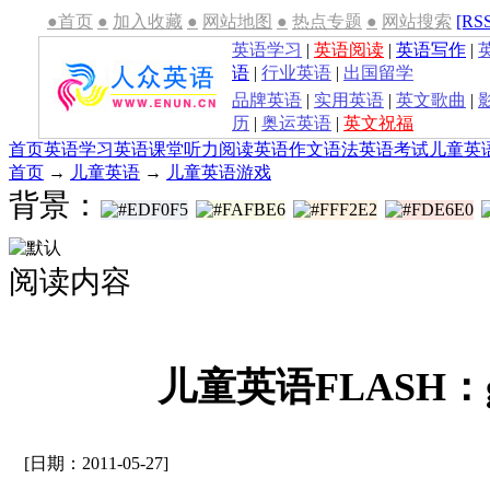
●首页
●
加入收藏
●
网站地图
●
热点专题
●
网站搜索
[RS
英语学习
|
英语阅读
|
英语写作
|
语
|
行业英语
|
出国留学
品牌英语
|
实用英语
|
英文歌曲
|
历
|
奥运英语
|
英文祝福
首页
英语学习
英语课堂
听力
阅读
英语作文
语法
英语考试
儿童英
首页
→
儿童英语
→
儿童英语游戏
背景：
阅读内容
儿童英语FLASH：ga
[日期：2011-05-27]