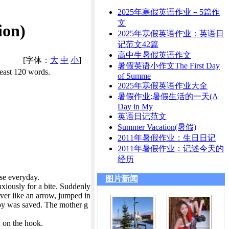
2025年寒假英语作业－5篇作
文
on)
2025年寒假英语作业：英语日
记范文42篇
高中生暑假英语作文
[字体：
大
中
小
]
暑假英语小作文The First Day
least 120 words.
of Summe
2025年寒假英语作业大全
暑假作业:暑假生活的一天(A
Day in My
英语日记范文
Summer Vacation(暑假)
2011年暑假作业：生日日记
2011年暑假作业：记述今天的
经历
se everyday.
图片新闻
xiously for a bite. Suddenly
over like an arrow, jumped in
boy was saved. The mother g
h on the hook.