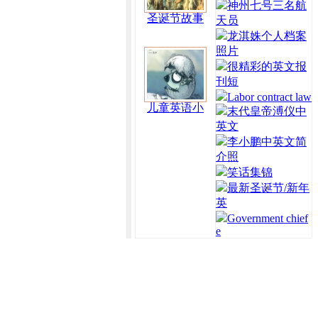
神州七号三名航
圣诞节故事
天员
龙淇姝个人档案
照片
很精彩的英文报
刊短
Labor contract law
儿童英语小
末代皇帝溥仪中
英文
李小鹏中英文简
介照
笑话集锦
最新圣诞节/新年
英
Government chief
e