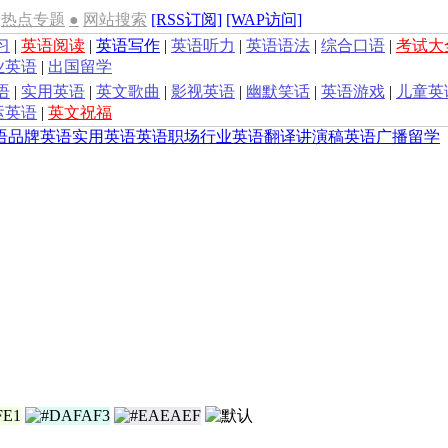
热点专题
●
网站搜索
[RSS订阅]
[WAP访问]
习
|
英语阅读
|
英语写作
|
英语听力
|
英语语法
|
综合口语
|
考试大
业英语
|
出国留学
语
|
实用英语
|
英文歌曲
|
影视英语
|
幽默笑话
|
英语游戏
|
儿童英
运英语
|
英文祝福
语
品牌英语
实用英语
英语职场
行业英语
翻译
讲演稿
英语广播
留学