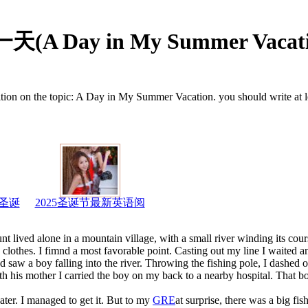
Day in My Summer Vacati
sition on the topic: A Day in My Summer Vacation. you should write at 
圣诞
2025圣诞节最新英语阅
lived alone in a mountain village, with a small river winding its cour
thes. I fimnd a most favorable point. Casting out my line I waited an
nd saw a boy falling into the river. Throwing the fishing pole, I dashed 
th his mother I carried the boy on my back to a nearby hospital. That 
ter. I managed to get it. But to my
GRE
at surprise, there was a big fis