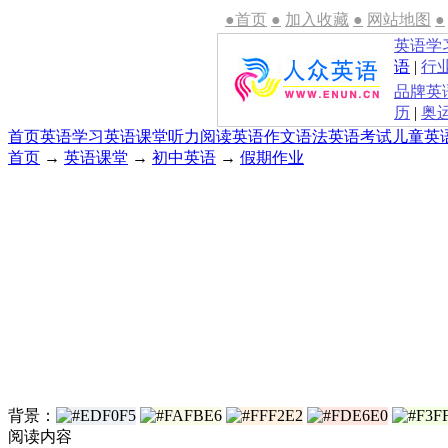
●首页
●
加入收藏
●
网站地图
●
英语学
语
|
行
品牌英
历
|
奥
首页
英语学习
英语课堂
听力
阅读
英语作文
语法
英语考试
儿童英
首页
→
英语课堂
→
初中英语
→
假期作业
背景：
阅读内容