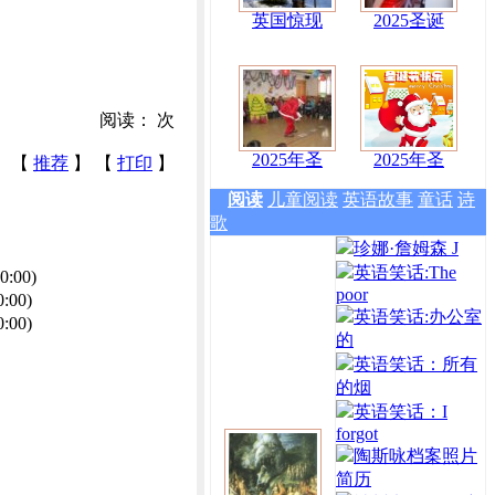
英国惊现
2025圣诞
阅读：
次
2025年圣
2025年圣
【
推荐
】 【
打印
】
阅读
儿童阅读
英语故事
童话
诗
歌
珍娜·詹姆森 J
英语笑话:The
0:00)
poor
0:00)
英语笑话:办公室
0:00)
的
英语笑话：所有
的烟
英语笑话：I
forgot
陶斯咏档案照片
简历