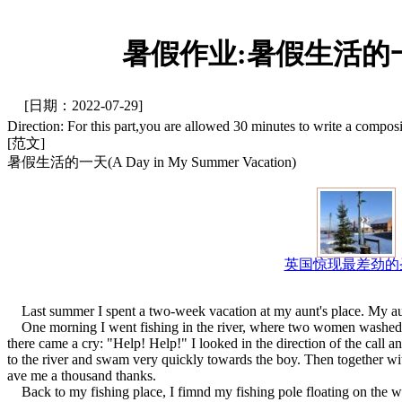
暑假作业:暑假生活的一天(A 
[日期：2022-07-29]
Direction: For this part,you are allowed 30 minutes to write a compo
[范文]
暑假生活的一天(A Day in My Summer Vacation)
英国惊现最差劲的
Last summer I spent a two-week vacation at my aunt's place. My aunt 
One morning I went fishing in the river, where two women washed clo
there came a cry: "Help! Help!" I looked in the direction of the call a
to the river and swam very quickly towards the boy. Then together wi
ave me a thousand thanks.
Back to my fishing place, I fimnd my fishing pole floating on the wa