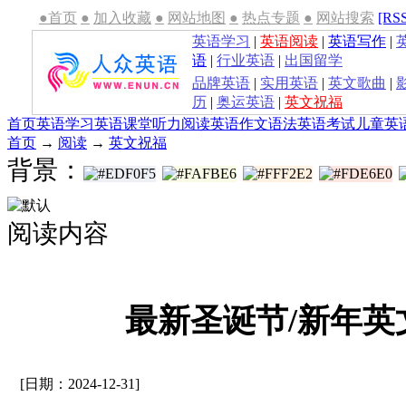
●首页
●
加入收藏
●
网站地图
●
热点专题
●
网站搜索
[RS
英语学习
|
英语阅读
|
英语写作
|
语
|
行业英语
|
出国留学
品牌英语
|
实用英语
|
英文歌曲
|
历
|
奥运英语
|
英文祝福
首页
英语学习
英语课堂
听力
阅读
英语作文
语法
英语考试
儿童英
首页
→
阅读
→
英文祝福
背景：
阅读内容
最新圣诞节/新年英
[日期：2024-12-31]