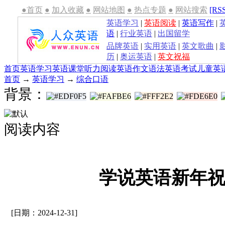
●首页
●
加入收藏
●
网站地图
●
热点专题
●
网站搜索
[RS
英语学习
|
英语阅读
|
英语写作
|
语
|
行业英语
|
出国留学
品牌英语
|
实用英语
|
英文歌曲
|
历
|
奥运英语
|
英文祝福
首页
英语学习
英语课堂
听力
阅读
英语作文
语法
英语考试
儿童英
首页
→
英语学习
→
综合口语
背景：
阅读内容
学说英语新年
[日期：2024-12-31]