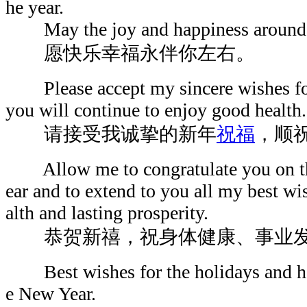
he year.
May the joy and happiness around y
愿快乐幸福永伴你左右。
Please accept my sincere wishes for
you will continue to enjoy good health.
请接受我诚挚的新年
祝福
，顺
Allow me to congratulate you on the
ear and to extend to you all my best wi
alth and lasting prosperity.
恭贺新禧，祝身体健康、事业
Best wishes for the holidays and ha
e New Year.