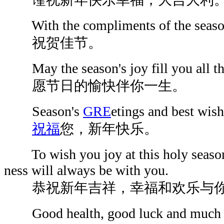
With the compliments of the seaso
祝贺佳节。
May the season's joy fill you all th
愿节日的愉快伴你一生。
Season's
GRE
etings and best wish
祝福
您，新年快乐。
To wish you joy at this holy season
ness will always be with you.
恭祝新年吉祥，幸福和欢乐与你
Good health, good luck and much ha