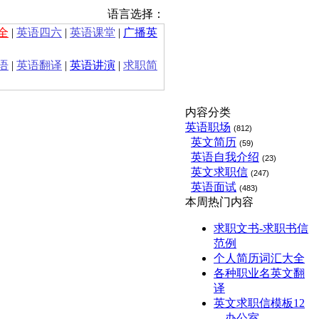
语言选择：
全
|
英语四六
|
英语课堂
|
广播英
语
|
英语翻译
|
英语讲演
|
求职简
内容分类
英语职场
(812)
英文简历
(59)
英语自我介绍
(23)
英文求职信
(247)
英语面试
(483)
本周热门内容
求职文书-求职书信
范例
个人简历词汇大全
各种职业名英文翻
译
英文求职信模板12
—办公室