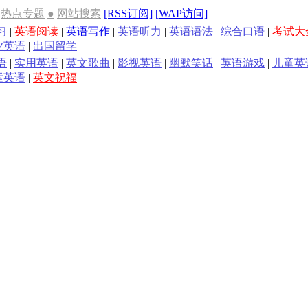
热点专题
●
网站搜索
[RSS订阅]
[WAP访问]
习
|
英语阅读
|
英语写作
|
英语听力
|
英语语法
|
综合口语
|
考试大
业英语
|
出国留学
语
|
实用英语
|
英文歌曲
|
影视英语
|
幽默笑话
|
英语游戏
|
儿童英
运英语
|
英文祝福