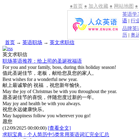
●首页
●
加入收藏
●
网站地图
●
英语学
语
|
行
品牌英
历
|
奥
首页
→
英语职场
→
英文求职信
英文求职信
职场英语推荐：给上司的圣诞祝福语
For you and your family, boss, during this holiday season!
值此圣诞佳节，老板，献给您及您的家人。
Best wishes for a wonderful new year.
献上最诚挚的 祝福 ，祝您新年愉快。
May the joy of Christmas be with you throughout the year.
愿圣诞佳节的喜悦，伴随您度过新的一年。
May joy and health be with you always.
祝您永远健康快乐。
May happiness follow you wherever you go!
愿您
(12/09/2025 00:00:00)
[查看全文]
求职宝典：个人简历中5类常用英语词汇完全汇总