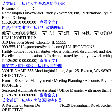
英文简历：应聘人力资源总监之职位
Resume of Junjun Du
NameJunjun DuSexMaleBirthdayNovember, 8th, 1978NationalityHa
Road, Xicheng
(11/26/2010 00:00:00)
[查看全文]
自然科学专业学生应聘行政助理简历
他有很强的竞争能力，有组织，有纪律，有目标性。有很好的
LEAH NORTHRUP
310 Dearborn Street--Chicago, IL 55555
999-555-1212--promoter@email.comQUALIFICATIONS
Highly competitive, self starter who is organized, disciplined, and goa
Excellent communication skills demonstrated by ability to work with 
(11/26/2010 00:00:00)
[查看全文]
地道英文简历模板：应聘人事管理
YOUR NAME 555 Mockingbird Lane, Apt 125, Everett, WA 98203 
OBJECTIVE：
Human Resource Management / Meeting Planning / Accounts Payabl
PROFILE：
Seasoned Administrative Assistant / Office Manager with more than 
(11/26/2010 00:00:00)
[查看全文]
英文简历：应聘人力资源招聘专员
A Resume of Junjun Du No.29 Beisanhuan Road, Xicheng Dis
OBJECTIVE