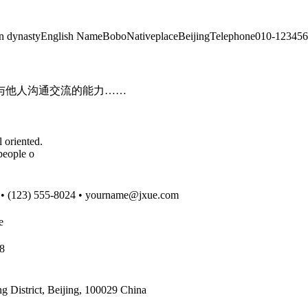
n dynastyEnglish NameBoboNativeplaceBeijingTelephone010-123456
与他人沟通交流的能力……
l oriented.
people o
• (123) 555-8024 • yourname@jxue.com
e
18
trict, Beijing, 100029 China