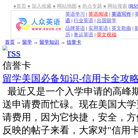
●首页
●
加入收藏
●
网站地图
●
热点专题
●
网站搜索
[RS
英语学习
|
英语阅读
|
英语写作
|
语
|
行业英语
|
出国留学
品牌英语
|
实用英语
|
英文歌曲
|
历
|
奥运英语
|
英文祝福
首页
→
留学
→
留学知识
→
信誉卡
信誉卡
留学美国必备知识-信用卡全攻
最近又是一个入学申请的高峰
送申请费而忙碌。现在美国大学
请费用，因为它快捷，安全，方便
反映的帖子来看，大家对"信用卡