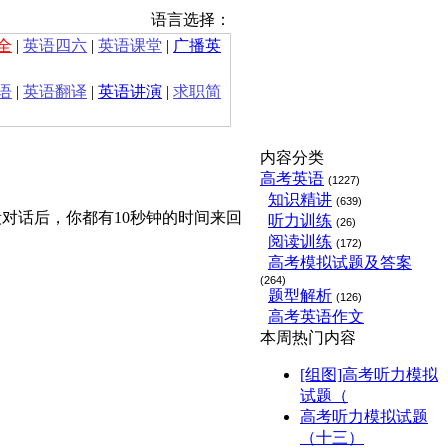
语言选择：
全
|
英语四六
|
英语课堂
|
广播英
语
|
英语翻译
|
英语讲演
|
求职简
内容分类
高考英语
(1227)
知识精讲
(639)
对话后，你都有10秒钟的时间来回
听力训练
(26)
阅读训练
(172)
高考模拟试题及答案
(264)
题型解析
(126)
高考英语作文
本周热门内容
[组图]高考听力模拟
试题（
高考听力模拟试题
（十三）