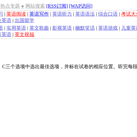
热点专题
●
网站搜索
[RSS订阅]
[WAP访问]
习
|
英语阅读
|
英语写作
|
英语听力
|
英语语法
|
综合口语
|
考试大
业英语
|
出国留学
语
|
实用英语
|
英文歌曲
|
影视英语
|
幽默笑话
|
英语游戏
|
儿童英
运英语
|
英文祝福
、C三个选项中选出最佳选项，并标在试卷的相应位置。听完每段
？