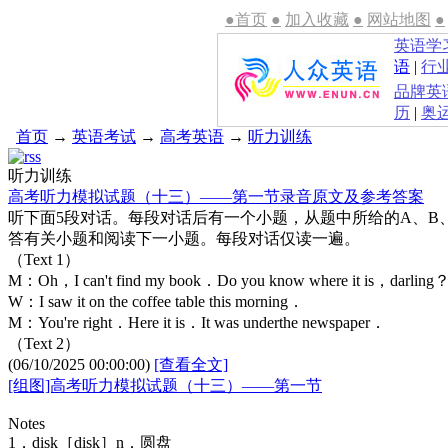
●首页
●
加入收藏
●
网站地图
●
英语学
语
|
行
品牌英
历
|
奥
首页
→
英语考试
→
高考英语
→
听力训练
听力训练
高考听力模拟试题（十三）——第一节录音原文及参考答案
听下面5段对话。每段对话后有一个小题，从题中所给的A、B
答有关小题和阅读下一小题。每段对话仅读一遍。
（Text 1）
M：Oh，I can't find my book．Do you know where it is，darling
W：I saw it on the coffee table this morning．
M：You're right．Here it is．It was underthe newspaper．
（Text 2）
(06/10/2025 00:00:00)
[查看全文]
[组图]高考听力模拟试题（十三）——第一节
Notes
1．disk［disk］n．圆盘