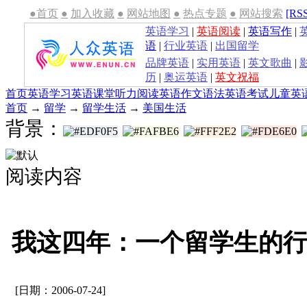
●首页
●
加入收藏
●
网站地图
●
热点专题
●
网站搜索
[RS
英语学习
|
英语阅读
|
英语写作
|
语
|
行业英语
|
出国留学
品牌英语
|
实用英语
|
英文歌曲
|
历
|
奥运英语
|
英文祝福
首页
英语学习
英语课堂
听力
阅读
英语作文
语法
英语考试
儿童英
首页
→
留学
→
留学生活
→
美国生活
背景：
阅读内容
我这四年：一个留学生的
[日期：2006-07-24]