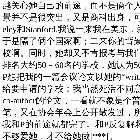
越关心她自己的前途，而不是俩个
景并不是很突出，又是商科出身，可是
eley和Stanford.我说一来我在
于是隔了俩个国家啊；二来你的背
校啊。同时，她却又不肯报考与我
排名大约50－60名的学校，她认为
P想把我的一篇会议论文以她的“writin
给要申请的学校；我当然死活不同
co-author的论文，一看就不象是
笔，又在协会年会上公开散发过，
我和P的前途就都完了。和P反复解
不够爱她，才不给她做[***]。