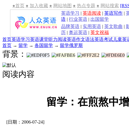
●首页
●
加入收藏
●
网站地图
●
热点专题
●
网站搜索
[RS
英语学习
|
英语阅读
|
英语写作
|
语
|
行业英语
|
出国留学
品牌英语
|
实用英语
|
英文歌曲
|
历
|
奥运英语
|
英文祝福
首页
英语学习
英语课堂
听力
阅读
英语作文
语法
英语考试
儿童英
首页
→
留学
→
各国留学
→
留学俄罗斯
背景：
阅读内容
留学：在煎熬中
[日期：2006-07-24]