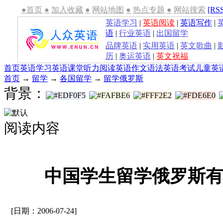
●首页
●
加入收藏
●
网站地图
●
热点专题
●
网站搜索
[RS
英语学习
|
英语阅读
|
英语写作
|
语
|
行业英语
|
出国留学
品牌英语
|
实用英语
|
英文歌曲
|
历
|
奥运英语
|
英文祝福
首页
英语学习
英语课堂
听力
阅读
英语作文
语法
英语考试
儿童英
首页
→
留学
→
各国留学
→
留学俄罗斯
背景：
阅读内容
中国学生留学俄罗斯
[日期：2006-07-24]