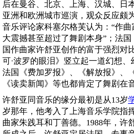
后在曼谷、北京、上海、汉城、日
亚洲和欧洲城市巡演，观众反应颇
音乐评论家科塞尔格芙认为：“作曲
大震撼甚至超过了舞剧本身”；法国
国作曲家许舒亚创作的富于强烈对
可·波罗的眼泪》竖立起一道幻想、
法国《费加罗报》、《解放报》、
《读卖新闻》等也都肯定了舞剧在
许舒亚同音乐的缘分最初是从13岁
岁那年，他考入了上海音乐学院指
曲家朱践耳和丁善德。1988年，
所成之后，许舒亚定居法国，专事