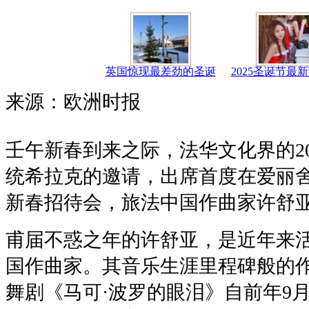
英国惊现最差劲的圣诞
2025圣诞节最
来源：欧洲时报
壬午新春到来之际，法华文化界的2
统希拉克的邀请，出席首度在爱丽
新春招待会，旅法中国作曲家许舒
甫届不惑之年的许舒亚，是近年来
国作曲家。其音乐生涯里程碑般的
舞剧《马可·波罗的眼泪》自前年9