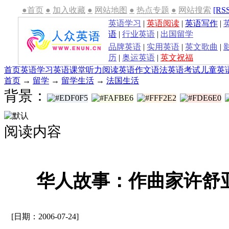
●首页
●
加入收藏
●
网站地图
●
热点专题
●
网站搜索
[RS
英语学习
|
英语阅读
|
英语写作
|
语
|
行业英语
|
出国留学
品牌英语
|
实用英语
|
英文歌曲
|
历
|
奥运英语
|
英文祝福
首页
英语学习
英语课堂
听力
阅读
英语作文
语法
英语考试
儿童英
首页
→
留学
→
留学生活
→
法国生活
背景：
阅读内容
华人故事：作曲家许舒
[日期：2006-07-24]