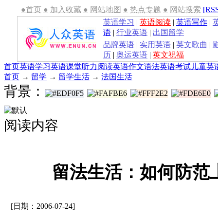
●首页
●
加入收藏
●
网站地图
●
热点专题
●
网站搜索
[RS
英语学习
|
英语阅读
|
英语写作
|
语
|
行业英语
|
出国留学
品牌英语
|
实用英语
|
英文歌曲
|
历
|
奥运英语
|
英文祝福
首页
英语学习
英语课堂
听力
阅读
英语作文
语法
英语考试
儿童英
首页
→
留学
→
留学生活
→
法国生活
背景：
阅读内容
留法生活：如何防范
[日期：2006-07-24]