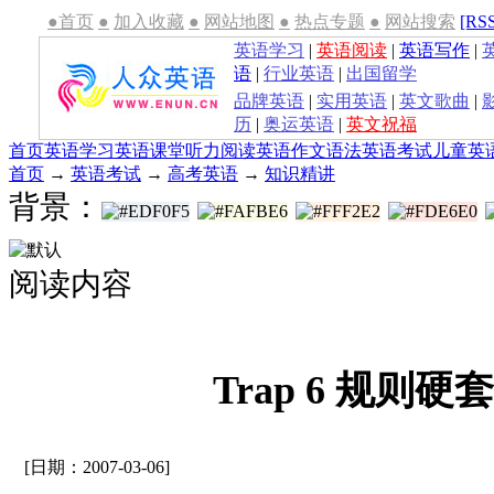
●首页
●
加入收藏
●
网站地图
●
热点专题
●
网站搜索
[RS
英语学习
|
英语阅读
|
英语写作
|
语
|
行业英语
|
出国留学
品牌英语
|
实用英语
|
英文歌曲
|
历
|
奥运英语
|
英文祝福
首页
英语学习
英语课堂
听力
阅读
英语作文
语法
英语考试
儿童英
首页
→
英语考试
→
高考英语
→
知识精讲
背景：
阅读内容
Trap 6 规则硬套
[日期：2007-03-06]