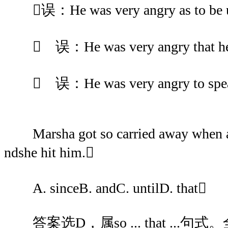
误：He was very angry as to be un
 误：He was very angry that he c
 误：He was very angry to spe
Marsha got so carried away when ar
ndshe hit him.
A. sinceB. andC. untilD. that
答案选D，属so ... that ...