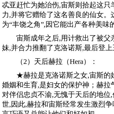
忒亚赶忙为她治伤,宙斯则拾起这只
力,并将它赠给了这名善良的仙女。
为“丰饶之角”,因它能出产各种美味
宙斯成年之后,用计救出了被父
妹,并合力推翻了克洛诺斯,最后登
（2）天后赫拉（Hera）：
★赫拉是克洛诺斯之女,宙斯的
婚姻和生育,是妇女的保护神；赫拉气
对伴侣忠贞不渝,无愧于天后的地位
世,因此,赫拉和宙斯经常发生激烈争
言巧语又总能让他们和好如初.