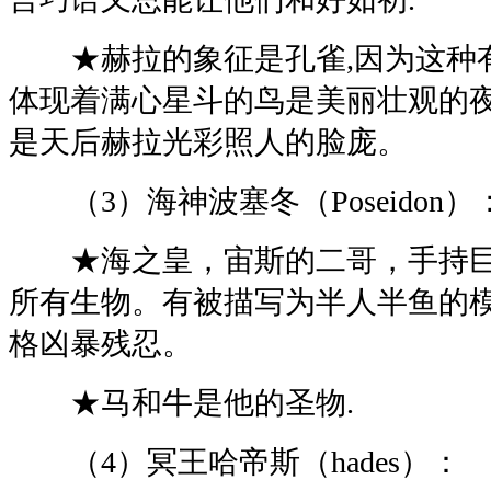
★赫拉的象征是孔雀,因为这种
体现着满心星斗的鸟是美丽壮观的夜
是天后赫拉光彩照人的脸庞。
（3）海神波塞冬（Poseidon）
★海之皇，宙斯的二哥，手持巨
所有生物。有被描写为半人半鱼的
格凶暴残忍。
★马和牛是他的圣物.
（4）冥王哈帝斯（hades）：