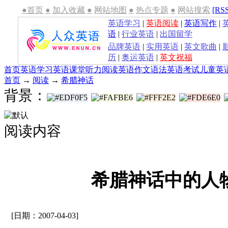
●首页
●
加入收藏
●
网站地图
●
热点专题
●
网站搜索
[RS
英语学习
|
英语阅读
|
英语写作
|
语
|
行业英语
|
出国留学
品牌英语
|
实用英语
|
英文歌曲
|
历
|
奥运英语
|
英文祝福
首页
英语学习
英语课堂
听力
阅读
英语作文
语法
英语考试
儿童英
首页
→
阅读
→
希腊神话
背景：
阅读内容
希腊神话中的人
[日期：2007-04-03]