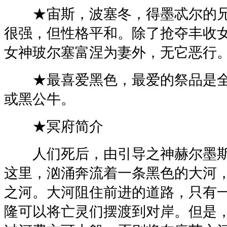
★宙斯，波塞冬，得墨忒尔的兄
很强，但性格平和。除了抢夺丰收
女神玻尔塞富涅为妻外，无它恶行
★最喜爱黑色，最爱的祭品是全
或黑公牛。
★冥府简介
人们死后，由引导之神赫尔墨斯
这里，汹涌奔流着一条黑色的大河
之河。大河阻住前进的道路，只有
隆可以将亡灵们摆渡到对岸。但是