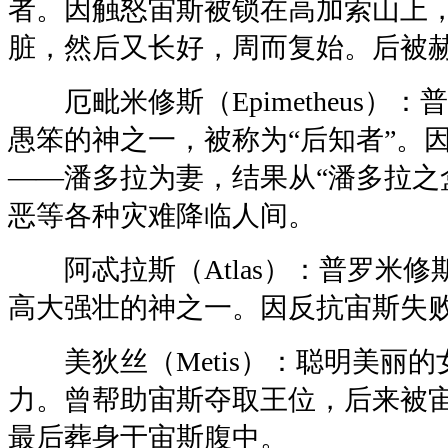
者。因触怒宙斯被锁在高加索山上
脏，然后又长好，周而复始。后被
厄毗米修斯（Epimetheus）
愚笨的神之一，被称为“后知者”。
——潘多拉为妻，结果从“潘多拉之
恶等各种灾难降临人间。
阿忒拉斯（Atlas）：普罗米修
高大强壮的神之一。因反抗宙斯失
美狄丝（Metis）：聪明美丽的
力。曾帮助宙斯夺取王位，后来被
最后葬身于宙斯腹中。