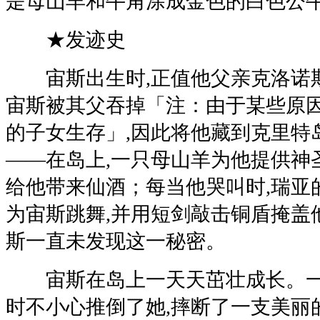
是母山羊和牛角涂成金色的白色公
★发迹史
宙斯出生时,正值他父亲克洛诺斯
宙斯被其父吞掉「注：由于某些原因
的子女生存」,因此将他藏到克里特
——在岛上,一只母山羊为他提供神
给他带来仙酒；每当他哭叫时,瑞亚
为宙斯跳舞,并用短剑敲击铜盾掩盖
斯一直未发现这一秘密。
宙斯在岛上一天天茁壮成长。一
时不小心推倒了她,摔断了一支美丽