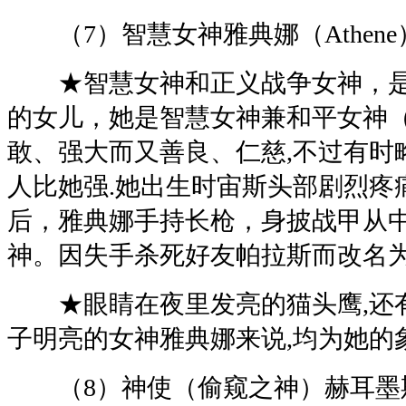
（7）智慧女神雅典娜（Athene
★智慧女神和正义战争女神，是
的女儿，她是智慧女神兼和平女神（
敢、强大而又善良、仁慈,不过有时
人比她强.她出生时宙斯头部剧烈疼
后，雅典娜手持长枪，身披战甲从
神。因失手杀死好友帕拉斯而改名为
★眼睛在夜里发亮的猫头鹰,还有
子明亮的女神雅典娜来说,均为她的
（8）神使（偷窥之神）赫耳墨斯（