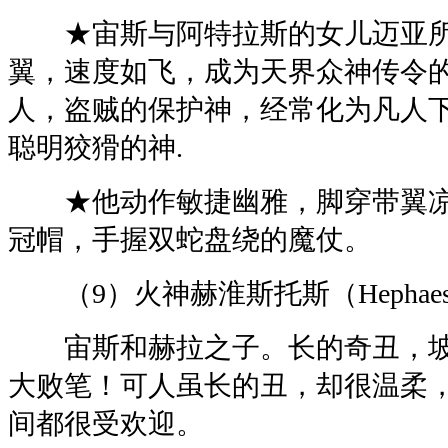
★宙斯与阿特拉斯的女儿迈亚所
翼，速度如飞，成为天界众神传令
人，盗贼的保护神，经常化为凡人下
聪明狡猾的神.
★他动作敏捷幽雅，脚穿带翼凉
冠帽，手握双蛇盘绕的魔仗。
（9）火神赫淮斯托斯（Hephaes
宙斯和赫拉之子。长的奇丑，坡
大败笔！可人虽长的丑，却很温柔
间都很受欢迎。