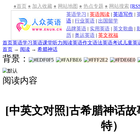
●首页
●
加入收藏
●
网站地图
●
热点专题
●
网站搜索
[RS
英语学习
|
英语阅读
|
英语写作
|
语
|
行业英语
|
出国留学
品牌英语
|
实用英语
|
英文歌曲
|
历
|
奥运英语
|
英文祝福
首页
英语学习
英语课堂
听力
阅读
英语作文
语法
英语考试
儿童英
首页
→
阅读
→
希腊神话
背景：
阅读内容
[中英文对照]古希腊神话故
特）