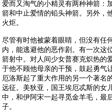
爱而又淘气的小精灵有两种神箭：
箭和中止爱情的铅头神箭。另外，
火炬。
尽管有时他被蒙着眼睛，但没有任
内，能逃避他的恶作剧。有一次这
箭射中。对人间少女普赛克炽热的
于他不顾他母亲的干预，鼓起勇气
厄洛斯起了重大作用的另一个著名
远征。美狄亚，国王埃厄忒斯的女
中，和伊阿宋一起寻觅金羊毛，最
子。