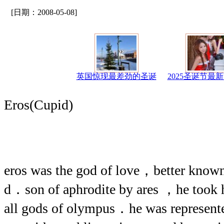
[日期：2008-05-08]
英国惊现最差劲的圣诞
2025圣诞节最
Eros(Cupid)
eros was the god of love，better known
d．son of aphrodite by ares ，he took 
all gods of olympus．he was represented