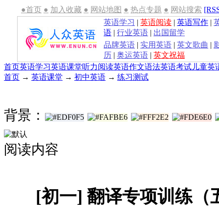
●首页
●
加入收藏
●
网站地图
●
热点专题
●
网站搜索
[RS
英语学习
|
英语阅读
|
英语写作
|
语
|
行业英语
|
出国留学
品牌英语
|
实用英语
|
英文歌曲
|
历
|
奥运英语
|
英文祝福
首页
英语学习
英语课堂
听力
阅读
英语作文
语法
英语考试
儿童英
首页
→
英语课堂
→
初中英语
→
练习测试
背景：
阅读内容
[初一] 翻译专项训练