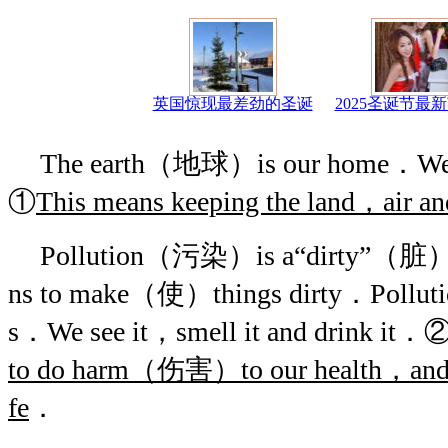
英国惊现最差劲的圣诞
2025圣诞节最
The earth（地球）is our home．We mu
①
This means keeping the land，air an
Pollution（污染）is a“dirty”（脏）w
ns to make（使）things dirty．Polluti
s．We see it，smell it and drink it．
to do harm（伤害）to our health，an
fe
．