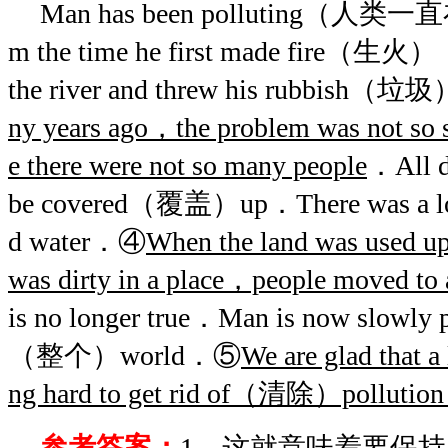
Man has been polluting（人类一直
m the time he first made fire（生火），
the river and threw his rubbish（垃
ny years ago，the problem was not 
e there were not so many people
．All d
be covered（覆盖）up．There was a lot 
d water．④
When the land was used
was dirty in a place，people moved to 
is no longer true．Man is now slowly p
（整个）world．⑤
We are glad that a
ng hard to get rid of（清除）pollution
参考答案：
1．这就意味着要保