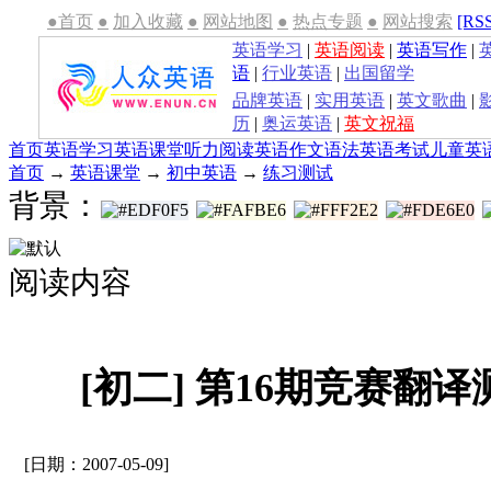
●首页
●
加入收藏
●
网站地图
●
热点专题
●
网站搜索
[RS
英语学习
|
英语阅读
|
英语写作
|
语
|
行业英语
|
出国留学
品牌英语
|
实用英语
|
英文歌曲
|
历
|
奥运英语
|
英文祝福
首页
英语学习
英语课堂
听力
阅读
英语作文
语法
英语考试
儿童英
首页
→
英语课堂
→
初中英语
→
练习测试
背景：
阅读内容
[初二] 第16期竞赛翻
[日期：2007-05-09]