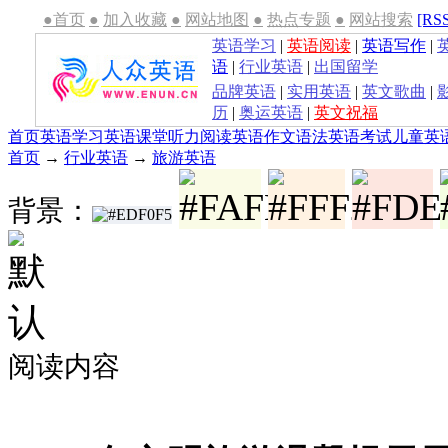
●首页
●
加入收藏
●
网站地图
●
热点专题
●
网站搜索
[RS
英语学习
|
英语阅读
|
英语写作
|
语
|
行业英语
|
出国留学
品牌英语
|
实用英语
|
英文歌曲
|
历
|
奥运英语
|
英文祝福
首页
英语学习
英语课堂
听力
阅读
英语作文
语法
英语考试
儿童英
首页
→
行业英语
→
旅游英语
背景：
阅读内容