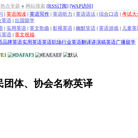
热点专题
●
网站搜索
[RSS订阅]
[WAP访问]
习
|
英语阅读
|
英语写作
|
英语听力
|
英语语法
|
综合口语
|
考试大
业英语
|
出国留学
语
|
实用英语
|
英文歌曲
|
影视英语
|
幽默笑话
|
英语游戏
|
儿童英
运英语
|
英文祝福
语
品牌英语
实用英语
英语职场
行业英语
翻译
讲演稿
英语广播
留学
民团体、协会名称英译