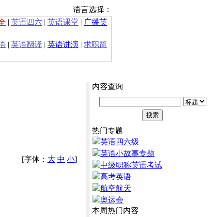
语言选择：
全
|
英语四六
|
英语课堂
|
广播英
语
|
英语翻译
|
英语讲演
|
求职简
内容查询
热门专题
英语四六级
英语小故事专题
[字体：
大
中
小
]
中级职称英语考试
高考英语
航空航天
奥运会
本周热门内容