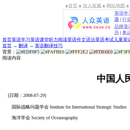
●首页
●
加入收藏
●
网站地图
●
英语学
语
|
行
品牌英
历
|
奥
首页
英语学习
英语课堂
听力
阅读
英语作文
语法
英语考试
儿童英
首页
→
翻译
→
英语翻译技巧
背景：
阅读内容
中国人
[日期：2008-07-29]
国际战略问题学会 Institute for International Strategic Studies
海洋学会 Society of Oceanography