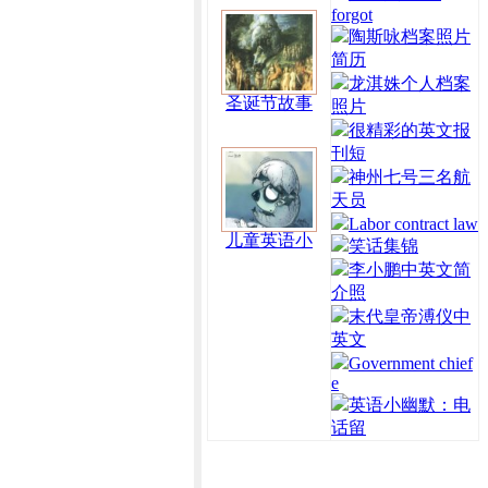
forgot
陶斯咏档案照片
简历
龙淇姝个人档案
圣诞节故事
照片
很精彩的英文报
刊短
神州七号三名航
天员
Labor contract law
儿童英语小
笑话集锦
李小鹏中英文简
介照
末代皇帝溥仪中
英文
Government chief
e
英语小幽默：电
话留