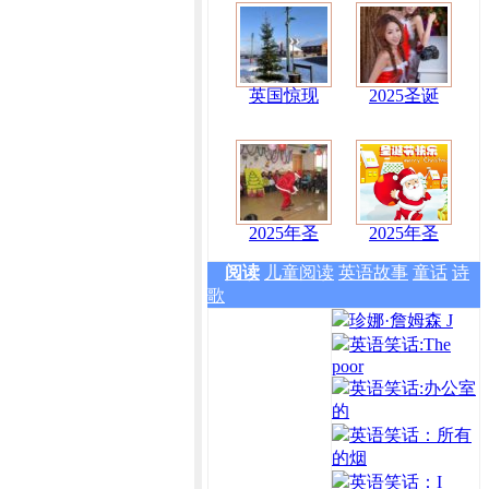
英国惊现
2025圣诞
2025年圣
2025年圣
阅读
儿童阅读
英语故事
童话
诗
歌
珍娜·詹姆森 J
英语笑话:The
poor
英语笑话:办公室
的
英语笑话：所有
的烟
英语笑话：I