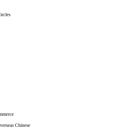
rcles
mmerce
rseas Chinese