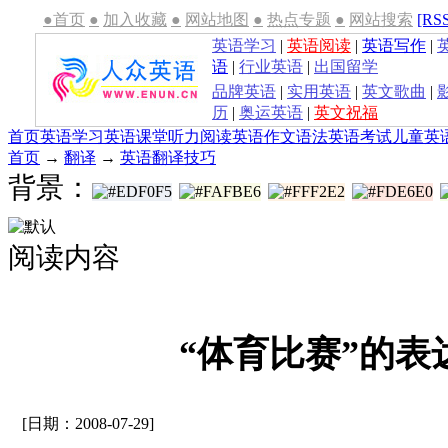
●首页
●
加入收藏
●
网站地图
●
热点专题
●
网站搜索
[RS
英语学习
|
英语阅读
|
英语写作
|
语
|
行业英语
|
出国留学
品牌英语
|
实用英语
|
英文歌曲
|
历
|
奥运英语
|
英文祝福
首页
英语学习
英语课堂
听力
阅读
英语作文
语法
英语考试
儿童英
首页
→
翻译
→
英语翻译技巧
背景：
阅读内容
“体育比赛”的表
[日期：2008-07-29]