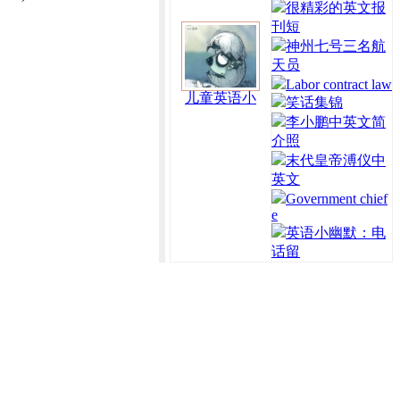
很精彩的英文报
刊短
神州七号三名航
天员
Labor contract law
儿童英语小
笑话集锦
李小鹏中英文简
介照
末代皇帝溥仪中
英文
Government chief
e
英语小幽默：电
话留