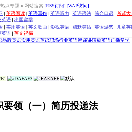
热点专题
●
网站搜索
[RSS订阅]
[WAP访问]
习
|
英语阅读
|
英语写作
|
英语听力
|
英语语法
|
综合口语
|
考试大
业英语
|
出国留学
语
|
实用英语
|
英文歌曲
|
影视英语
|
幽默笑话
|
英语游戏
|
儿童英
运英语
|
英文祝福
语
品牌英语
实用英语
英语职场
行业英语
翻译
讲演稿
英语广播
留学
职要领（一）简历投递法