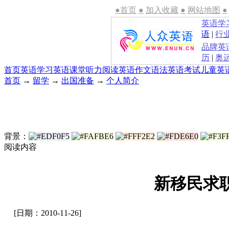
●首页
●
加入收藏
●
网站地图
●
英语学
语
|
行
品牌英
历
|
奥
首页
英语学习
英语课堂
听力
阅读
英语作文
语法
英语考试
儿童英
首页
→
留学
→
出国准备
→
个人简介
背景：
阅读内容
新移民求
[日期：2010-11-26]