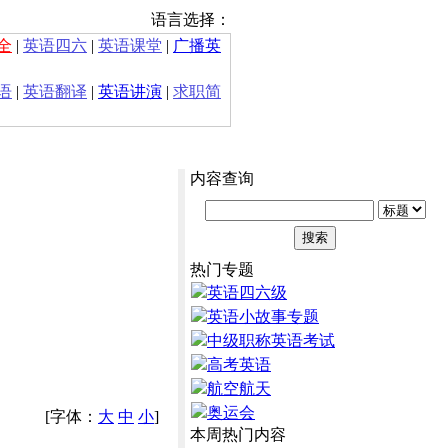
语言选择：
全
|
英语四六
|
英语课堂
|
广播英
语
|
英语翻译
|
英语讲演
|
求职简
内容查询
热门专题
英语四六级
英语小故事专题
中级职称英语考试
高考英语
航空航天
奥运会
[字体：
大
中
小
]
本周热门内容