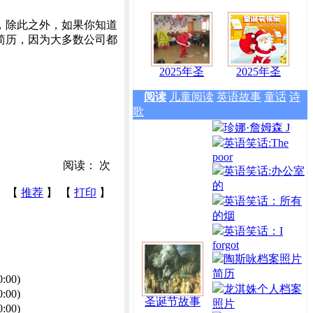
，除此之外，如果你知道
简历，因为大多数公司都
2025年圣
2025年圣
阅读
儿童阅读
英语故事
童话
诗
歌
珍娜·詹姆森 J
英语笑话:The
poor
阅读：
次
英语笑话:办公室
的
【
推荐
】 【
打印
】
英语笑话：所有
的烟
英语笑话：I
forgot
陶斯咏档案照片
简历
0:00)
龙淇姝个人档案
0:00)
圣诞节故事
照片
0:00)