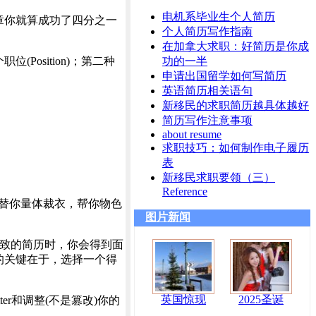
电机系毕业生个人简历
章你就算成功了四分之一
个人简历写作指南
在加拿大求职：好简历是你成
Position)；第二种
功的一半
申请出国留学如何写简历
英语简历相关语句
新移民的求职简历越具体越好
简历写作注意事项
about resume
求职技巧：如何制作电子履历
表
新移民求职要领（三）
Reference
t会替你量体裁衣，帮你物色
图片新闻
一致的简历时，你会得到面
历的关键在于，选择一个得
英国惊现
2025圣诞
tter和调整(不是篡改)你的
。