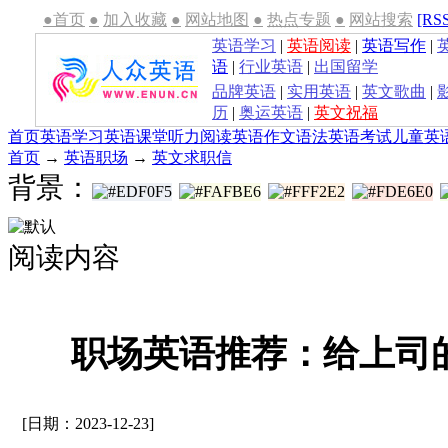
●首页
●
加入收藏
●
网站地图
●
热点专题
●
网站搜索
[RS
英语学习
|
英语阅读
|
英语写作
|
语
|
行业英语
|
出国留学
品牌英语
|
实用英语
|
英文歌曲
|
历
|
奥运英语
|
英文祝福
首页
英语学习
英语课堂
听力
阅读
英语作文
语法
英语考试
儿童英
首页
→
英语职场
→
英文求职信
背景：
阅读内容
职场英语推荐：给上司
[日期：2023-12-23]