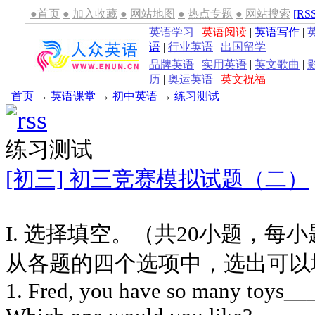
●首页
●
加入收藏
●
网站地图
●
热点专题
●
网站搜索
[RS
英语学习
|
英语阅读
|
英语写作
|
语
|
行业英语
|
出国留学
品牌英语
|
实用英语
|
英文歌曲
|
历
|
奥运英语
|
英文祝福
首页
→
英语课堂
→
初中英语
→
练习测试
练习测试
[初三] 初三竞赛模拟试题（二）
I. 选择填空。（共20小题，每小
从各题的四个选项中，选出可以
1. Fred, you have so many toys__