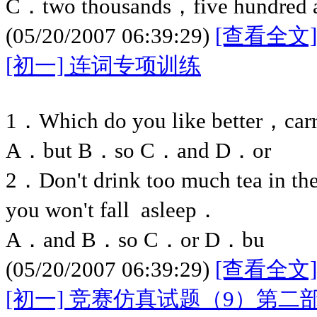
C．two thousands，five hundred a
(05/20/2007 06:39:29)
[查看全文]
[初一] 连词专项训练
1．Which do you like better，car
A．but B．so C．and D．or
2．Don't drink too much tea in 
you won't fall asleep．
A．and B．so C．or D．bu
(05/20/2007 06:39:29)
[查看全文]
[初一] 竞赛仿真试题（9）第二