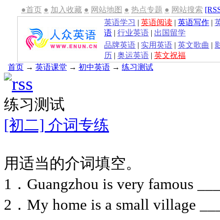
●首页
●
加入收藏
●
网站地图
●
热点专题
●
网站搜索
[RS
英语学习
|
英语阅读
|
英语写作
|
语
|
行业英语
|
出国留学
品牌英语
|
实用英语
|
英文歌曲
|
历
|
奥运英语
|
英文祝福
首页
→
英语课堂
→
初中英语
→
练习测试
练习测试
[初二] 介词专练
用适当的介词填空。
1．Guangzhou is very famous ___
2．My home is a small village __