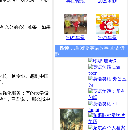
英国惊现
2025圣诞
有充分的心理准备，如果
2025年圣
2025年圣
阅读
儿童阅读
英语故事
童话
诗
歌
珍娜·詹姆森 J
英语笑话:The
poor
学校、换专业、想到中国
英语笑话:办公室
了。
的
英语笑话：所有
语强化服务；有的大学设
的烟
有”，马君说，“那么找中
英语笑话：I
forgot
陶斯咏档案照片
简历
龙淇姝个人档案