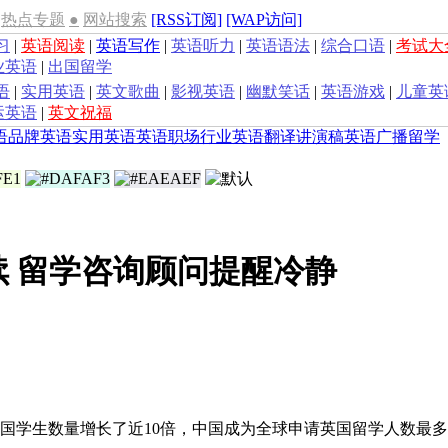
热点专题
●
网站搜索
[RSS订阅]
[WAP访问]
习
|
英语阅读
|
英语写作
|
英语听力
|
英语语法
|
综合口语
|
考试大
业英语
|
出国留学
语
|
实用英语
|
英文歌曲
|
影视英语
|
幽默笑话
|
英语游戏
|
儿童英
运英语
|
英文祝福
语
品牌英语
实用英语
英语职场
行业英语
翻译
讲演稿
英语广播
留学
续 留学咨询顾问提醒冷静
国学生数量增长了近10倍，中国成为全球申请英国留学人数最