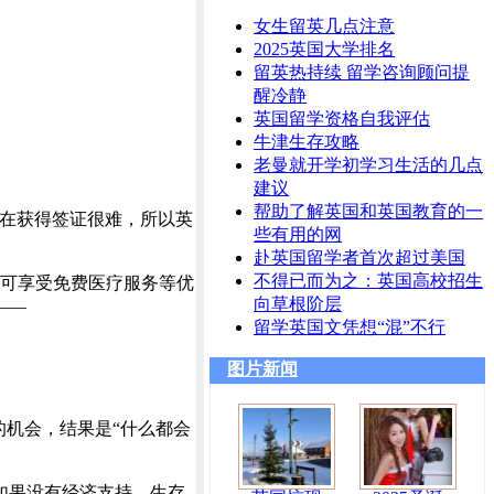
女生留英几点注意
2025英国大学排名
留英热持续 留学咨询顾问提
醒冷静
英国留学资格自我评估
牛津生存攻略
老曼就开学初学习生活的几点
建议
帮助了解英国和英国教育的一
现在获得签证很难，所以英
些有用的网
赴英国留学者首次超过美国
不得已而为之：英国高校招生
即可享受免费医疗服务等优
向草根阶层
——
留学英国文凭想“混”不行
图片新闻
的机会，结果是“什么都会
如果没有经济支持，生存