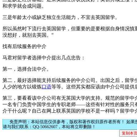
和求学就会成问题。
三是年龄太小或缺乏独立生活能力，不宜去英国留学。
所以虽然时下流行去英国留学，但重要的是要根据自身情况慎
没想好，就别去英国。”
找有后续服务的中介
马君对留学者选择中介提出几点忠告：
第一，选择合法中介。
第二，最好选择能支持后续服务的中介公司。出国之后，留学
人少的地方以锻炼
口语
等等。这些其实都应该由中介公司提供
第三，要看看该中介公司有无英国大学的支持。规范的留学中
一名专门负责中国学生的专职老师——这些有针对性的服务只有
介干什么呢？自己在网上联系英国的学校不是一样吗？留学中介
免责声明：本站信息仅供参考，版权和著作权归原作者所有！ 如果
请与我们联系：QQ-50662607，本站将立即删除！