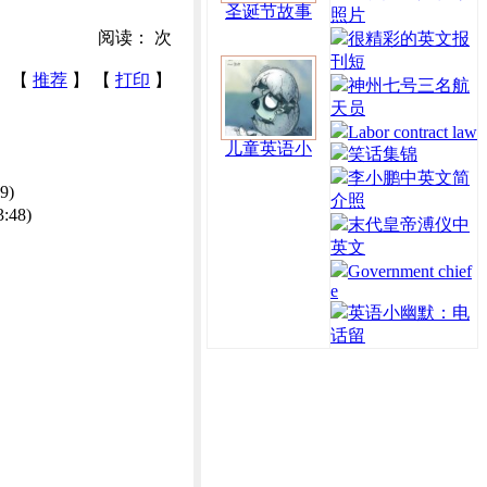
圣诞节故事
照片
阅读：
次
很精彩的英文报
刊短
【
推荐
】 【
打印
】
神州七号三名航
天员
Labor contract law
儿童英语小
笑话集锦
李小鹏中英文简
9)
介照
3:48)
末代皇帝溥仪中
英文
Government chief
e
英语小幽默：电
话留