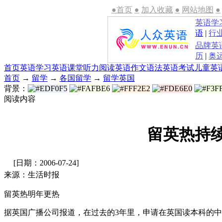
●首页
●
加入收藏
●
网站地图
●
英语学
语
|
行
品牌英
历
|
奥
首页
英语学习
英语课堂
听力
阅读
英语作文
语法
英语考试
儿童英
首页
→
留学
→
各国留学
→
留学英国
背景：
阅读内容
留英热持
[日期：2006-07-24]
来源：生活时报
留英热明年更热
据英国广播公司报道，在过去的3年里，申请在英国读本科的中