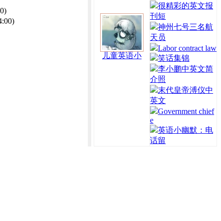
很精彩的英文报
0)
刊短
4:00)
神州七号三名航
天员
Labor contract law
儿童英语小
笑话集锦
李小鹏中英文简
介照
末代皇帝溥仪中
英文
Government chief
e
英语小幽默：电
话留