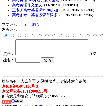
高考英语144分者的复习全攻
(12/30/2006 09:42:15)
高考英语作文范文
(11/28/2010 00:00:00)
王老师高考英语课堂30讲-复
(04/20/2006 07:04:00)
高考备考：英语多背单词多
(05/30/2005 10:27:06)
本文评论
全部评论
发表评论
点评：
字数
姓名：
┈┈┈┈┈┈┈┈┈┈┈┈┈┈┈┈┈┈┈┈┈┈┈┈┈┈┈┈┈┈┈┈┈┈┈┈┈┈┈┈┈┈┈
版权所有：人众英语 未经授权禁止复制或建立镜像
京ICP备05048130号-3
京公网安备110112000275号
如有意见和建议，请联系QQ:50662607
51La
Copyright © 2000-2030
enun.
cn
All Rights Reserved