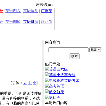
语言选择：
全
|
英语四六
|
英语课堂
|
广播英
语
|
英语翻译
|
英语讲演
|
求职简
内容查询
热门专题
英语四六级
英语小故事专题
中级职称英语考试
[字体：
大
中
小
]
高考英语
航空航天
的重视。不但是阅读理解
奥运会
汇量有直接的联系，考试
本周热门内容
汇量，有电脑的家庭可以使