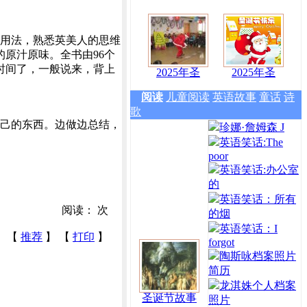
用法，熟悉英美人的思维
原汁原味。全书由96个
时间了，一般说来，背上
2025年圣
2025年圣
期望。
阅读
儿童阅读
英语故事
童话
诗
歌
己的东西。边做边总结，
珍娜·詹姆森 J
英语笑话:The
poor
英语笑话:办公室
的
英语笑话：所有
阅读：
次
的烟
英语笑话：I
【
推荐
】 【
打印
】
forgot
陶斯咏档案照片
简历
龙淇姝个人档案
圣诞节故事
照片