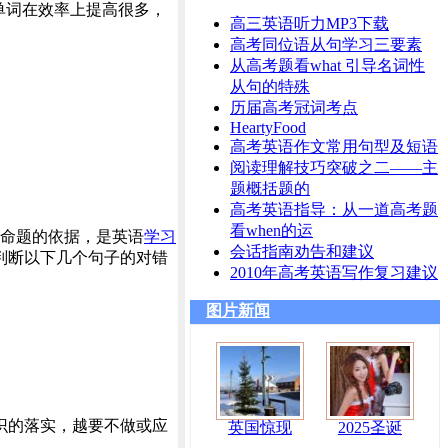
单词在效率上提高很多，
高三英语听力MP3下载
高考同位语从句学习三要素
从高考题看what 引导名词性
从句的特殊
历届高考冠词考点
HeartyFood
高考英语作文常用句型及短语
阅读理解技巧突破之二——主
题概括题的
高考英语指导：从一道高考题
看when的运
命题的依据，是英语
学习
会话指南劝告和建议
判断以下几个句子的对错
2010年高考英语写作复习建议
图片新闻
识的落实，越要不做或应
英国惊现
2025圣诞