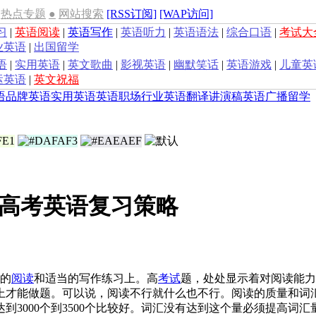
热点专题
●
网站搜索
[RSS订阅]
[WAP访问]
习
|
英语阅读
|
英语写作
|
英语听力
|
英语语法
|
综合口语
|
考试大
业英语
|
出国留学
语
|
实用英语
|
英文歌曲
|
影视英语
|
幽默笑话
|
英语游戏
|
儿童英
运英语
|
英文祝福
语
品牌英语
实用英语
英语职场
行业英语
翻译
讲演稿
英语广播
留学
年高考英语复习策略
的
阅读
和适当的写作练习上。高
考试
题，处处显示着对阅读能力
上才能做题。可以说，阅读不行就什么也不行。阅读的质量和词
到3000个到3500个比较好。词汇没有达到这个量必须提高词