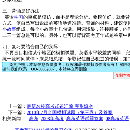
三、背诵是好办法
英语
学习
的重点是模仿，而不是理论分析。要模仿好，就要背
方式，使自己写出说出的英语地道准确。背诵的材料，建议使
小
故事
组成，每个小故事十几句话。用词浅显，连接顺畅，内
二三十篇总是可以的。另外，也可以背背高考历年试题答案
四、复习要结合自己的实际
不要盲目相信某个地区的模拟试题。英语水平较差的同学，完
练一段时间就停下来总结总结，争取记住自己犯过的错误，第
免责声明：本站信息仅供参考，版权和著作权归原作者所有！ 如果
请与我们联系：QQ-50662607，本站将立即删除！
上一篇：
最新名校高考试题汇编-完形填空
下一篇：
2010年7月全国模拟试题（第三卷）及答案
相关新闻
高考
2008年高考
高考英语试题答案
08高考英语