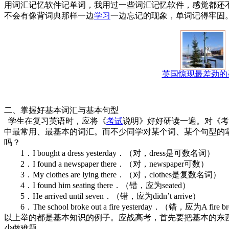
用词汇记忆软件记单词，我用过一些词汇记忆软件，感觉都还
不会有像背词典那样一边
学习
一边忘记的现象，单词记得
英国惊现最差劲的
二、掌握好基本词汇与基本句型
学生在复习英语时，应将《
考试
说明》好好研读一遍。对《考
中最常用、最基本的词汇。而不少同学对某个词、某个句型的
吗？
1．I bought a dress yesterday．（对，dress是可数名词）
2．I found a newspaper there．（对，newspaper可数）
3．My clothes are lying there．（对，clothes是复数名词）
4．I found him seating there．（错，应为seated）
5．He arrived until seven．（错，应为didn’t arrive）
6．The school broke out a fire yesterday．（错，应为A fire brok
以上举的都是基本知识的例子。应战高考，首先要把基本的东
少做难题。