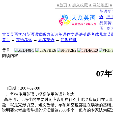
●首页
●
加入收藏
●
网站地图
●
英语学
语
|
行
品牌英
历
|
奥
首页
英语学习
英语课堂
听力
阅读
英语作文
语法
英语考试
儿童英
首页
→
英语考试
→
高考英语
→
知识精讲
背景：
阅读内容
07
[日期：2007-02-08]
一、坚持使用英语，提高使用英语的能力
高考迫近，考生的主要时间应该用在什么上呢？应该用在大量
题，就是完形填空、短文改错、单项填空也都是在读准的基础
说明要求考生需掌握的词汇量达2500多个。但有的专家认为应达