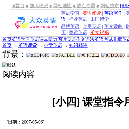
●首页
●
加入收藏
●
网站地图
●
热点专题
●
网站搜索
[RS
英语学习
|
英语阅读
|
英语写作
|
语
|
行业英语
|
出国留学
品牌英语
|
实用英语
|
英文歌曲
|
历
|
奥运英语
|
英文祝福
首页
英语学习
英语课堂
听力
阅读
英语作文
语法
英语考试
儿童英
首页
→
英语课堂
→
小学英语
→
知识精讲
背景：
阅读内容
[小四] 课堂指
[日期：2007-05-06]