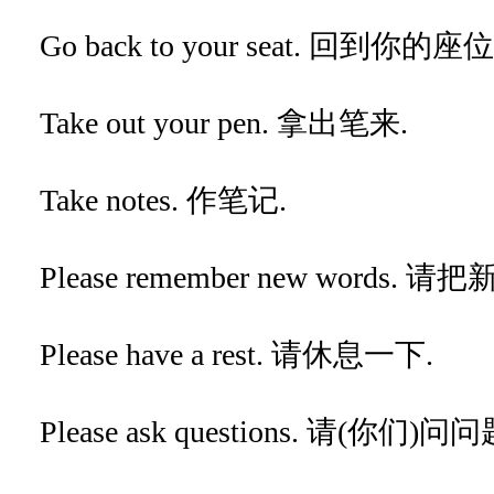
Go back to your seat. 回到你的座
Take out your pen. 拿出笔来.
Take notes. 作笔记.
Please remember new words. 
Please have a rest. 请休息一下.
Please ask questions. 请(你们)问问