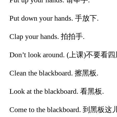
Put down your hands. 手放下.
Clap your hands. 拍拍手.
Don’t look around. (上课)不要看四
Clean the blackboard. 擦黑板.
Look at the blackboard. 看黑板.
Come to the blackboard. 到黑板这