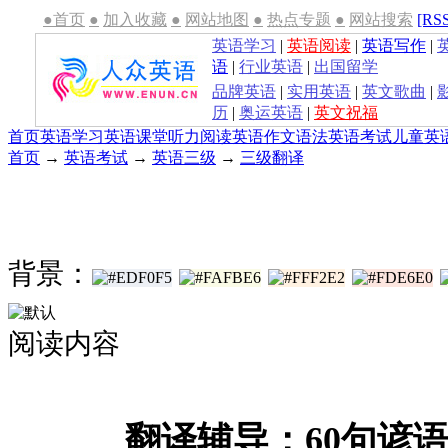
●首页
●
加入收藏
●
网站地图
●
热点专题
●
网站搜索
[RS
英语学习
|
英语阅读
|
英语写作
|
语
|
行业英语
|
出国留学
品牌英语
|
实用英语
|
英文歌曲
|
历
|
奥运英语
|
英文祝福
首页
英语学习
英语课堂
听力
阅读
英语作文
语法
英语考试
儿童英
首页
→
英语考试
→
英语三级
→
三级翻译
背景：
阅读内容
翻译辅导：60句谚