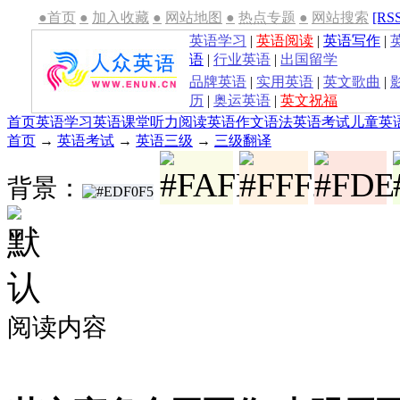
●首页
●
加入收藏
●
网站地图
●
热点专题
●
网站搜索
[RS
英语学习
|
英语阅读
|
英语写作
|
语
|
行业英语
|
出国留学
品牌英语
|
实用英语
|
英文歌曲
|
历
|
奥运英语
|
英文祝福
首页
英语学习
英语课堂
听力
阅读
英语作文
语法
英语考试
儿童英
首页
→
英语考试
→
英语三级
→
三级翻译
背景：
阅读内容