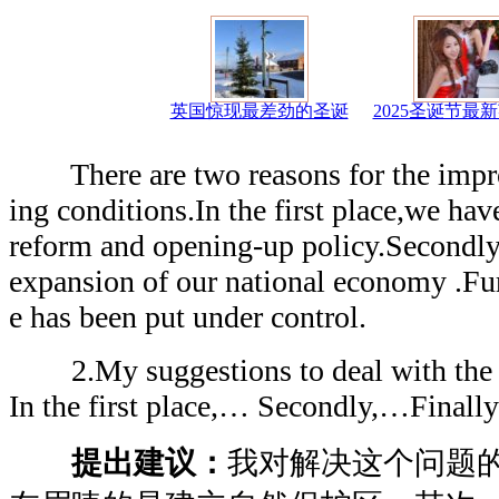
英国惊现最差劲的圣诞
2025圣诞节最
There are two reasons for the impro
ing conditions.In the first place,we hav
reform and opening-up policy.Secondly,
expansion of our national economy .Fur
e has been put under control.
2.My suggestions to deal with the p
In the first place,… Secondly,…Final
提出建议：
我对解决这个问题