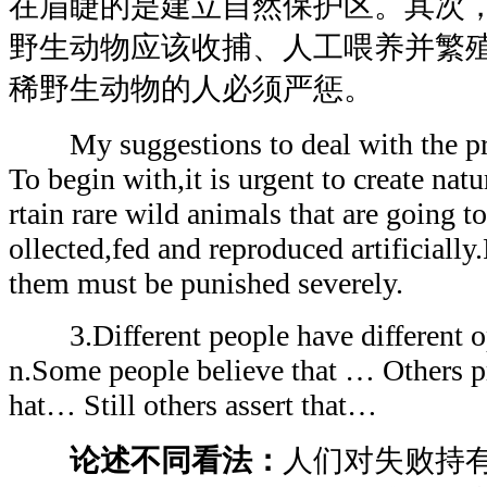
在眉睫的是建立自然保护区。其次
野生动物应该收捕、人工喂养并繁
稀野生动物的人必须严惩。
My suggestions to deal with the pro
To begin with,it is urgent to create nat
rtain rare wild animals that are going t
ollected,fed and reproduced artificially
them must be punished severely.
3.Different people have different op
n.Some people believe that … Others pr
hat… Still others assert that…
论述不同看法：
人们对失败持