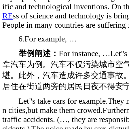
ific and technological inventions. On t
RE
ss of science and technology is bring
People in many countries are suffering 
6.For example, …
举例阐述：
For instance, …Let"
拿汽车为例。汽车不仅污染城市空
堪。此外，汽车造成许多交通事故
居住在街道两旁的居民日夜不得安
Let"s take cars for example.They not 
n cities,but make them crowed.Furtherm
traffic accidents. (…, they are responsibl
cidents.) The noise made by cars disturb