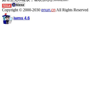
51La
Copyright © 2000-2030
enun.
cn
All Rights Reserved
iwms 4.6