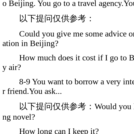
o Beijing. You go to a travel agency.You
以下提问仅供参考：
Could you give me some advice on
ation in Beijing?
How much does it cost if I go to Be
y air?
8-9 You want to borrow a very inter
r friend.You ask...
以下提问仅供参考：Would you lend me 
ng novel?
How long can I keep it?