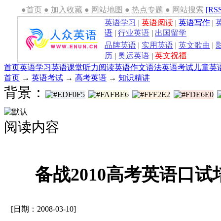
●首页
●
加入收藏
●
网站地图
●
热点专题
●
网站搜索
[RS
英语学习
|
英语阅读
|
英语写作
|
语
|
行业英语
|
出国留学
品牌英语
|
实用英语
|
英文歌曲
|
历
|
奥运英语
|
英文祝福
首页
英语学习
英语课堂
听力
阅读
英语作文
语法
英语考试
儿童英
首页
→
英语考试
→
高考英语
→
知识精讲
背景：
阅读内容
备战2010高考英语口
[日期：2008-03-10]