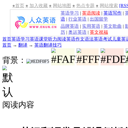
●首页
●
加入收藏
●
网站地图
●
热点专题
●
网站搜索
[RS
英语学习
|
英语阅读
|
英语写作
|
语
|
行业英语
|
出国留学
品牌英语
|
实用英语
|
英文歌曲
|
历
|
奥运英语
|
英文祝福
首页
英语学习
英语课堂
听力
阅读
英语作文
语法
英语考试
儿童英
首页
→
翻译
→
英语翻译技巧
背景：
阅读内容