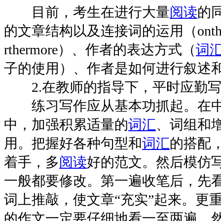
目前，考生在进行大量
阅读
的
的文章结构以及连接词的运用（ontheother
rthermore）、作者的表达方式（
词
子的使用）、作者是如何进行叙述
2.在教师的指导下，平时应勤写
练习写作应从基本功抓起。在
中，加强积累适量的
词汇
、词组和
用。把握好各种句型和
词汇
的搭配
着手，多
阅读
好的范文。然后模仿
一般都要修改。第一遍收笔后，先
词上推敲，使文章“充实”起来。更
的作文一定要仔细地看一至两遍，