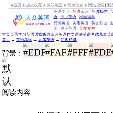
●首页
●
加入收藏
●
网站地图
●
热点专题
●
网站搜索
[RS
英语学习
|
英语阅读
|
英语写作
|
语
|
行业英语
|
出国留学
品牌英语
|
实用英语
|
英文歌曲
|
历
|
奥运英语
|
英文祝福
首页
英语学习
英语课堂
听力
阅读
英语作文
语法
英语考试
儿童英
首页
→
英语考试
→
高考英语
→
知识精讲
背景：
阅读内容