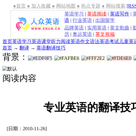
●首页
●
加入收藏
●
网站地图
●
热点专题
●
网站搜索
[RS
英语学习
|
英语阅读
|
英语写作
|
语
|
行业英语
|
出国留学
品牌英语
|
实用英语
|
英文歌曲
|
历
|
奥运英语
|
英文祝福
首页
英语学习
英语课堂
听力
阅读
英语作文
语法
英语考试
儿童英
首页
→
翻译
→
英语翻译技巧
背景：
阅读内容
专业英语的翻译技
[日期：2010-11-26]