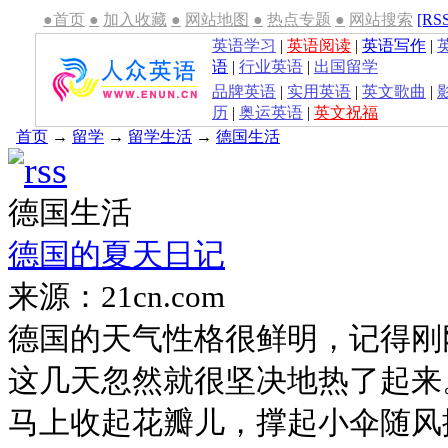
●首页
●
加入收藏
●
网站地图
●
热点专题
●
网站搜索
[RS
英语学习
|
英语阅读
|
英语写作
|
语
|
行业英语
|
出国留学
品牌英语
|
实用英语
|
英文歌曲
|
历
|
奥运英语
|
英文祝福
首页
→
留学
→
留学生活
→
德国生活
德国生活
德国的夏天日记
来源：21cn.com
德国的天气性格很鲜明，记得刚
这几天忽然就很坚决地热了起来
马上收起花瓣儿，撑起小伞随风