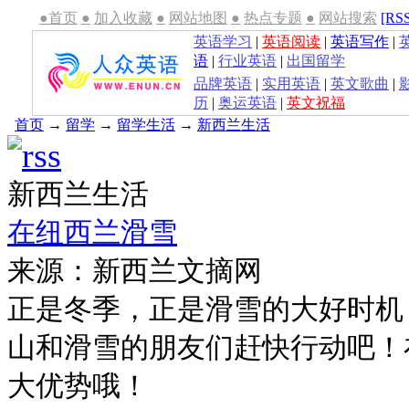
●首页
●
加入收藏
●
网站地图
●
热点专题
●
网站搜索
[RS
英语学习
|
英语阅读
|
英语写作
|
语
|
行业英语
|
出国留学
品牌英语
|
实用英语
|
英文歌曲
|
历
|
奥运英语
|
英文祝福
首页
→
留学
→
留学生活
→
新西兰生活
新西兰生活
在纽西兰滑雪
来源：新西兰文摘网
正是冬季，正是滑雪的大好时机
山和滑雪的朋友们赶快行动吧！
大优势哦！