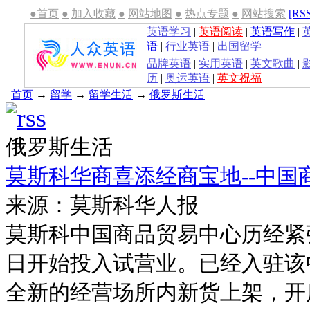
●首页
●
加入收藏
●
网站地图
●
热点专题
●
网站搜索
[RS
英语学习
|
英语阅读
|
英语写作
|
语
|
行业英语
|
出国留学
品牌英语
|
实用英语
|
英文歌曲
|
历
|
奥运英语
|
英文祝福
首页
→
留学
→
留学生活
→
俄罗斯生活
俄罗斯生活
莫斯科华商喜添经商宝地--中国
来源：莫斯科华人报
莫斯科中国商品贸易中心历经紧张
日开始投入试营业。已经入驻该
全新的经营场所内新货上架，开